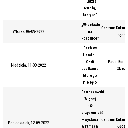
– ludzie,
Miejsce
wyroby,
fabryka”
„Włocławki
Centrum Kultury 
Organizator
Wtorek, 06-09-2022
na
Łęgsk
koszulce”
Bach vs
Promowane
Handel.
Czyli
Pałac Bursz
Niedziela, 11-09-2022
spotkanie
Okrężn
którego
nie było
Bartoszewski.
Więcej
niż
przyzwoitość
– wystawa
Centrum Kultury 
Poniedziałek, 12-09-2022
w ramach
Łęgsk