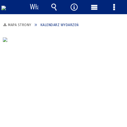
Włącz
powiadomienia
Wyszukiwarka
Narzędzia
Menu
Menu
główne
szcze
MAPA STRONY
KALENDARZ WYDARZEŃ