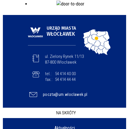
URZĄD MIASTA
WŁOCŁAWEK
ul. Zielony Rynek 11/13
87-800 Włocławek
tel.:
54 414 40 00
fax.:
54 414 44 44
poczta@um.wloclawek.pl
NA SKRÓTY
Aktualności