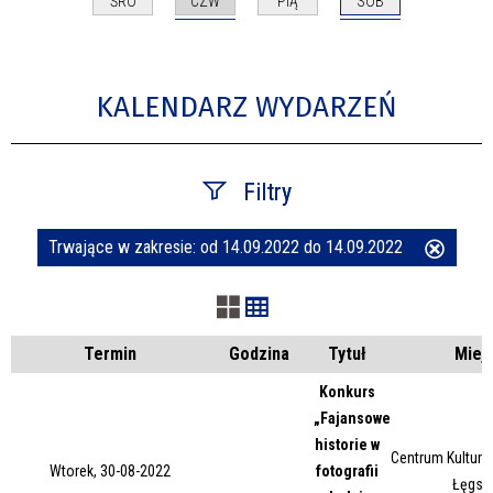
CZW
SOB
ŚRO
PIĄ
KALENDARZ WYDARZEŃ
Filtry
Trwające w zakresie:
od 14.09.2022 do 14.09.2022
Usuń
Szukana fraza
ten
filtr
Kategoria
Termin
Godzina
Tytuł
Miej
Konkurs
„Fajansowe
Trwające w zakresie
historie w
Centrum Kultury 
Wtorek, 30-08-2022
fotografii
—
Łęgsk