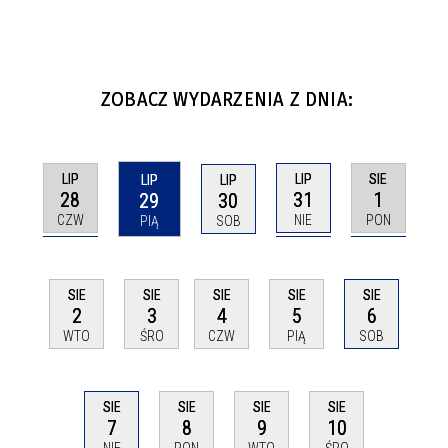
ZOBACZ WYDARZENIA Z DNIA:
LIP
LIP
SIE
LIP
LIP
28
31
1
29
30
CZW
NIE
PON
PIĄ
SOB
SIE
SIE
SIE
SIE
SIE
2
3
4
5
6
WTO
ŚRO
CZW
PIĄ
SOB
SIE
SIE
SIE
SIE
7
8
9
10
NIE