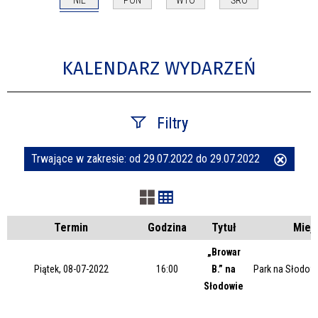
PON
WTO
ŚRO
KALENDARZ WYDARZEŃ
Filtry
Trwające w zakresie:
od 29.07.2022 do 29.07.2022
Usuń
Szukana fraza
ten
filtr
Kategoria
Termin
Godzina
Tytuł
Miej
„Browar
Piątek, 08-07-2022
16:00
B.” na
Park na Słodow
Trwające w zakresie
Słodowie
—