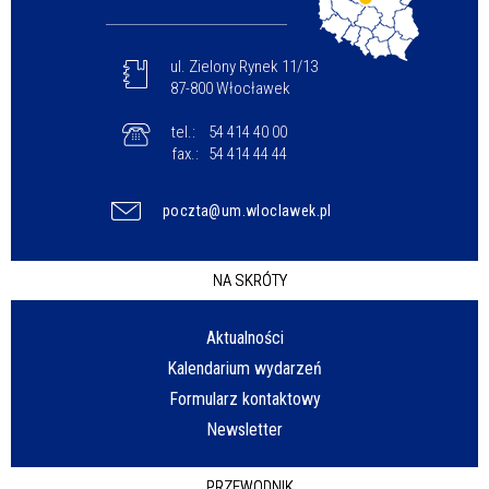
ul. Zielony Rynek 11/13
87-800 Włocławek
tel.:
54 414 40 00
fax.:
54 414 44 44
poczta@um.wloclawek.pl
NA SKRÓTY
Aktualności
Kalendarium wydarzeń
Formularz kontaktowy
Newsletter
PRZEWODNIK