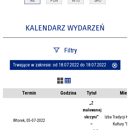
NIE
PON
WTO
ŚRO
KALENDARZ WYDARZEŃ
Filtry
Trwające w zakresie:
od 18.07.2022 do 18.07.2022
Usuń
Szukana fraza
ten
filtr
Kategoria
Termin
Godzina
Tytuł
Miej
„Z
malowanej
Trwające w zakresie
skrzyni”
Izba Tradycji 
Wtorek, 05-07-2022
–
Kultury “B
—