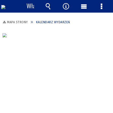
Włącz
powiadomienia
Wyszukiwarka
Narzędzia
Menu
Menu
główne
szcze
MAPA STRONY
KALENDARZ WYDARZEŃ