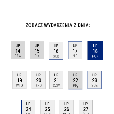
ZOBACZ WYDARZENIA Z DNIA:
LIP
LIP
LIP
LIP
LIP
14
15
17
16
18
CZW
PIĄ
NIE
SOB
PON
LIP
LIP
LIP
LIP
LIP
22
19
20
21
23
PIĄ
WTO
ŚRO
CZW
SOB
LIP
LIP
LIP
LIP
24
25
26
27