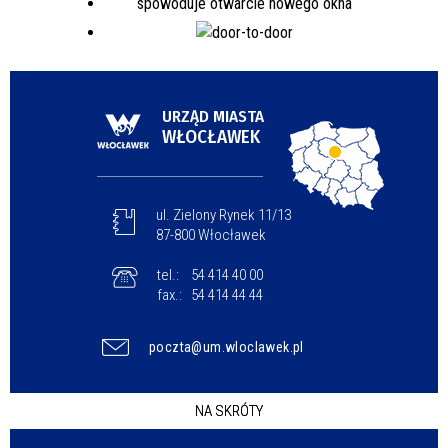
URZĄD MIASTA
WŁOCŁAWEK
ul. Zielony Rynek 11/13
87-800 Włocławek
tel.:
54 414 40 00
fax.:
54 414 44 44
poczta@um.wloclawek.pl
NA SKRÓTY