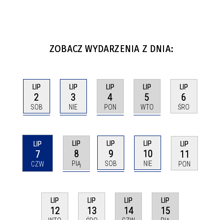
ZOBACZ WYDARZENIA Z DNIA:
LIP
LIP
LIP
LIP
LIP
2
3
4
5
6
SOB
NIE
PON
WTO
ŚRO
LIP
LIP
LIP
LIP
LIP
8
9
10
7
11
PIĄ
SOB
NIE
CZW
PON
LIP
LIP
LIP
LIP
14
15
12
13