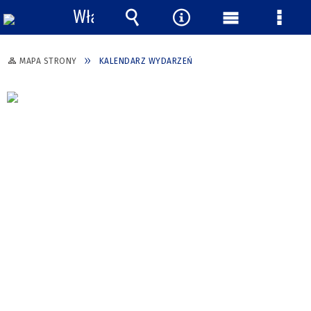
Włącz
powiadomienia
Wyszukiwarka
Narzędzia
Menu
Menu
główne
szcze
MAPA STRONY
KALENDARZ WYDARZEŃ