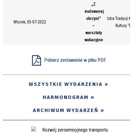
„Z
Miejsce
malowanej
skrzyni”
Izba Tradycji 
Wtorek, 05-07-2022
–
Kultury “B
Organizator
warsztaty
wakacyjne
Promowane
Pobierz zestawienie w pliku PDF
WSZYSTKIE WYDARZENIA
HARMONOGRAM
ARCHIWUM WYDARZEŃ