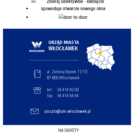
URZĄD MIASTA
WŁOCŁAWEK
ul. Zielony Rynek 11/13
87-800 Włocławek
tel.:
54 414 40 00
fax.:
54 414 44 44
poczta@um.wloclawek.pl
NA SKRÓTY