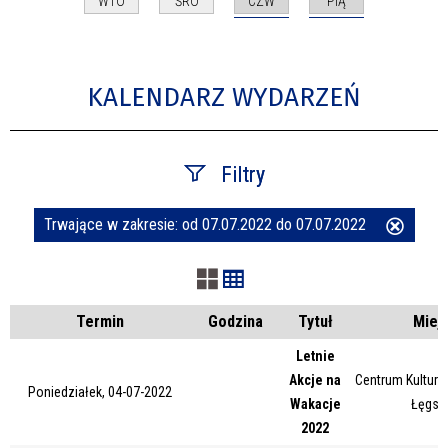
CZW
PIĄ
WTO
ŚRO
KALENDARZ WYDARZEŃ
Filtry
Trwające w zakresie:
od 07.07.2022 do 07.07.2022
Usuń
Szukana fraza
ten
filtr
Kategoria
Termin
Godzina
Tytuł
Miej
Letnie
Akcje na
Centrum Kultury 
Trwające w zakresie
Poniedziałek, 04-07-2022
Wakacje
Łęgsk
2022
—