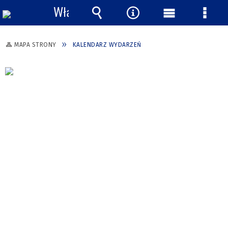
Włącz
powiadomienia
Wyszukiwarka
Narzędzia
Menu
Menu
główne
szcze
MAPA STRONY
KALENDARZ WYDARZEŃ