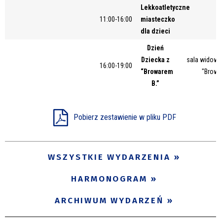
Lekkoatletyczne
Miejsce
11:00-16:00
miasteczko
dla dzieci
Dzień
Organizator
Dziecka z
sala widow
16:00-19:00
“Browarem
"Browa
B.”
Promowane
Pobierz zestawienie w pliku PDF
WSZYSTKIE WYDARZENIA
HARMONOGRAM
ARCHIWUM WYDARZEŃ