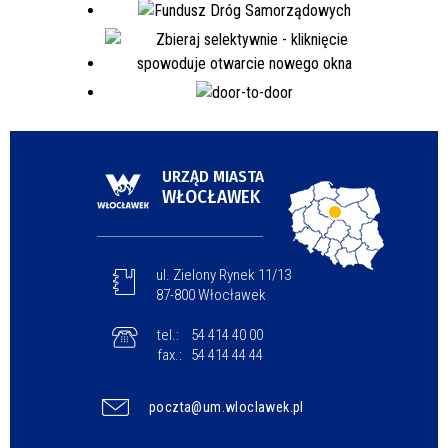
URZĄD MIASTA
WŁOCŁAWEK
ul. Zielony Rynek 11/13
87-800 Włocławek
tel.:
54 414 40 00
fax.:
54 414 44 44
poczta@um.wloclawek.pl