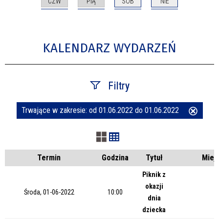
CZW
PIĄ
SOB
NIE
KALENDARZ WYDARZEŃ
Filtry
Trwające w zakresie:
od 01.06.2022 do 01.06.2022
Usuń
Szukana fraza
ten
filtr
Kategoria
Termin
Godzina
Tytuł
Miej
Piknik z
okazji
Trwające w zakresie
Środa, 01-06-2022
10:00
dnia
dziecka
—