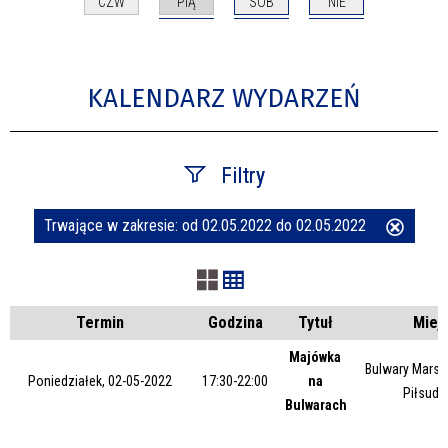
PIĄ
SOB
NIE
CZW
KALENDARZ WYDARZEŃ
Filtry
Trwające w zakresie:
od 02.05.2022 do 02.05.2022
Usuń
Szukana fraza
ten
filtr
Kategoria
Termin
Godzina
Tytuł
Miej
Majówka
Bulwary Marsz
Poniedziałek, 02-05-2022
17:30-22:00
na
Trwające w zakresie
Piłsuds
Bulwarach
—