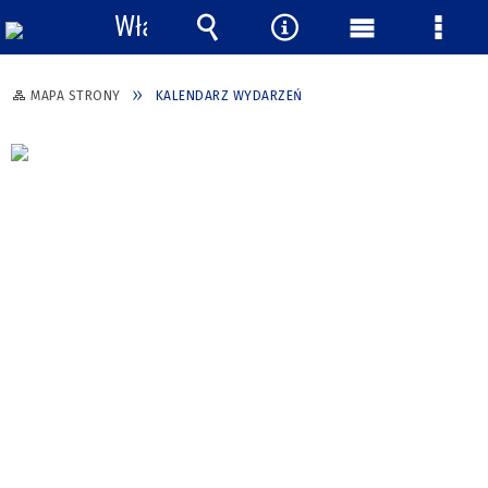
Włącz
powiadomienia
Wyszukiwarka
Narzędzia
Menu
Menu
główne
szcze
MAPA STRONY
KALENDARZ WYDARZEŃ