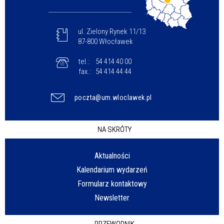
ul. Zielony Rynek 11/13
87-800 Włocławek
tel.:
54 414 40 00
fax.:
54 414 44 44
poczta@um.wloclawek.pl
NA SKRÓTY
Aktualności
Kalendarium wydarzeń
Formularz kontaktowy
Newsletter
PRZEWODNIK