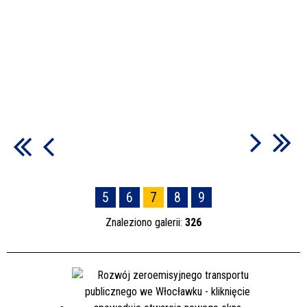
5
6
7
8
9
Znaleziono galerii:
326