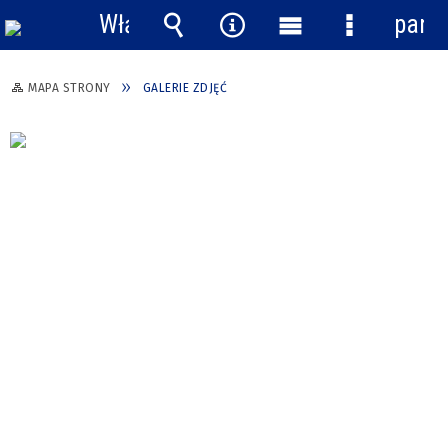
Włącz
pane
powiadomienia
Wyszukiwarka
Narzędzia
Menu
Menu
główne
szczegółow
MAPA STRONY
GALERIE ZDJĘĆ