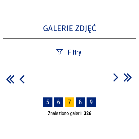
GALERIE ZDJĘĆ
Filtry
Fraza
Kategoria
5
6
7
8
9
Znaleziono galerii:
326
Publikacja od
—