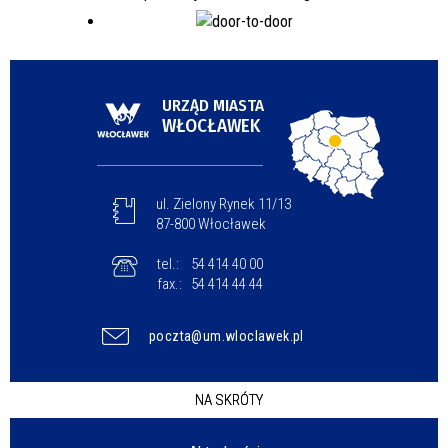
URZĄD MIASTA
WŁOCŁAWEK
ul. Zielony Rynek 11/13
87-800 Włocławek
tel.:
54 414 40 00
fax.:
54 414 44 44
poczta@um.wloclawek.pl
NA SKRÓTY