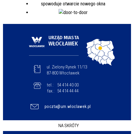
URZĄD MIASTA
WŁOCŁAWEK
ul. Zielony Rynek 11/13
87-800 Włocławek
tel.:
54 414 40 00
fax.:
54 414 44 44
poczta@um.wloclawek.pl
NA SKRÓTY