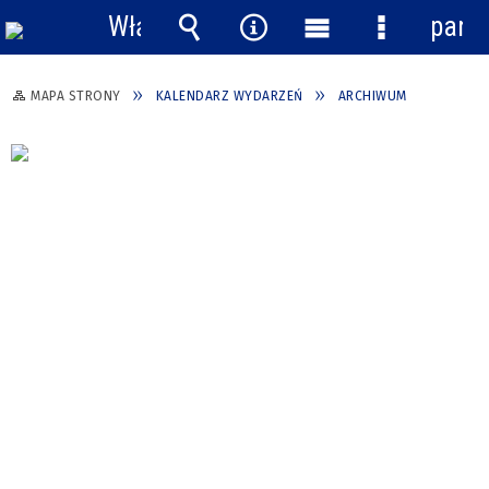
Włącz
pane
powiadomienia
Wyszukiwarka
Narzędzia
Menu
Menu
główne
szczegółow
MAPA STRONY
KALENDARZ WYDARZEŃ
ARCHIWUM