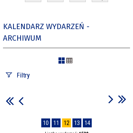
KALENDARZ WYDARZEŃ -
ARCHIWUM
Filtry
Szukana fraza
Kategoria
10
11
12
13
14