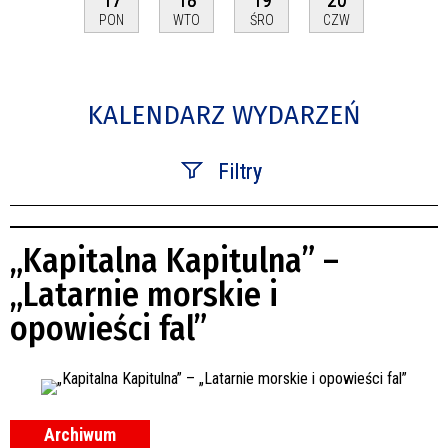
PON
WTO
ŚRO
CZW
KALENDARZ WYDARZEŃ
Filtry
Szukana fraza
„Kapitalna Kapitulna” –
Kategoria
„Latarnie morskie i
opowieści fal”
Trwające w zakresie
—
Miejsce
Archiwum
Organizator