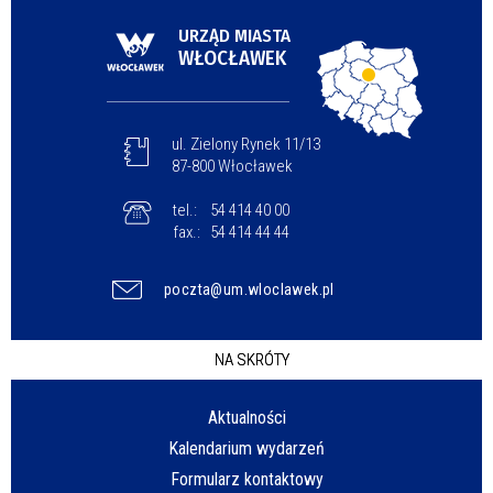
URZĄD MIASTA
WŁOCŁAWEK
ul. Zielony Rynek 11/13
87-800 Włocławek
tel.:
54 414 40 00
fax.:
54 414 44 44
poczta@um.wloclawek.pl
NA SKRÓTY
Aktualności
Kalendarium wydarzeń
Formularz kontaktowy