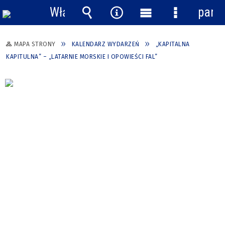
Włącz
pane
powiadomienia
Wyszukiwarka
Narzędzia
Menu
Menu
główne
szczegółow
MAPA STRONY
KALENDARZ WYDARZEŃ
„KAPITALNA
KAPITULNA” – „LATARNIE MORSKIE I OPOWIEŚCI FAL”