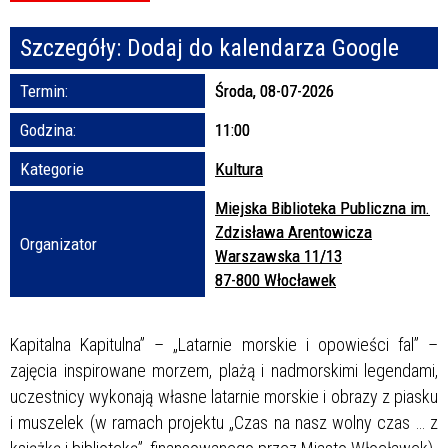
Szczegóły:
Dodaj do kalendarza Google
Promowane
Termin:
Środa, 08-07-2026
Godzina:
11:00
Kategorie
Kultura
Miejska Biblioteka Publiczna im.
Zdzisława Arentowicza
Organizator
Warszawska 11/13
87-800 Włocławek
Kapitalna Kapitulna” – „Latarnie morskie i opowieści fal” –
zajęcia inspirowane morzem, plażą i nadmorskimi legendami,
uczestnicy wykonają własne latarnie morskie i obrazy z piasku
i muszelek (w ramach projektu „Czas na nasz wolny czas … z