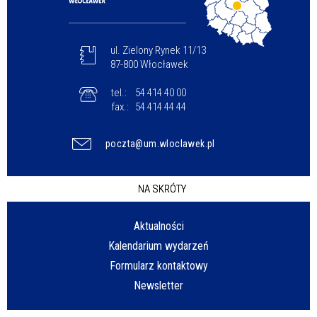
ul. Zielony Rynek 11/13
87-800 Włocławek
tel.:
54 414 40 00
fax.:
54 414 44 44
poczta@um.wloclawek.pl
NA SKRÓTY
Aktualności
Kalendarium wydarzeń
Formularz kontaktowy
Newsletter