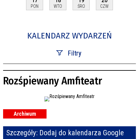
PON
WTO
ŚRO
CZW
KALENDARZ WYDARZEŃ
Filtry
Szukana fraza
Rozśpiewany Amfiteatr
Kategoria
Trwające w zakresie
—
Archiwum
Miejsce
Szczegóły:
Dodaj do kalendarza Google
Organizator