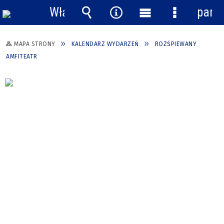
Włącz
pane
powiadomienia
Wyszukiwarka
Narzędzia
Menu
Menu
główne
szczegółow
MAPA STRONY
KALENDARZ WYDARZEŃ
ROZŚPIEWANY
AMFITEATR