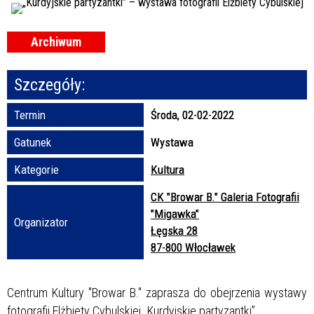
Promowane
Archiwum
Szczegóły:
Termin
Środa, 02-02-2022
Gatunek
Wystawa
Kategorie
Kultura
CK "Browar B." Galeria Fotografii
"Migawka"
Organizator
Łęgska 28
87-800 Włocławek
Centrum Kultury "Browar B." zaprasza do obejrzenia wystawy
fotografii Elżbiety Cybulskiej „Kurdyjskie partyzantki”.