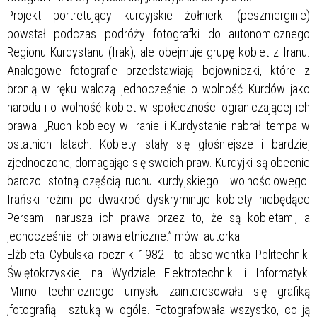
Projekt portretujący kurdyjskie żołnierki (peszmerginie)
powstał podczas podróży fotografki do autonomicznego
Regionu Kurdystanu (Irak), ale obejmuje grupę kobiet z Iranu.
Analogowe fotografie przedstawiają bojowniczki, które z
bronią w ręku walczą jednocześnie o wolność Kurdów jako
narodu i o wolność kobiet w społeczności ograniczającej ich
prawa. „Ruch kobiecy w Iranie i Kurdystanie nabrał tempa w
ostatnich latach. Kobiety stały się głośniejsze i bardziej
zjednoczone, domagając się swoich praw. Kurdyjki są obecnie
bardzo istotną częścią ruchu kurdyjskiego i wolnościowego.
Irański reżim po dwakroć dyskryminuje kobiety niebędące
Persami: narusza ich prawa przez to, że są kobietami, a
jednocześnie ich prawa etniczne.” mówi autorka.
Elżbieta Cybulska rocznik 1982 to absolwentka Politechniki
Świętokrzyskiej na Wydziale Elektrotechniki i Informatyki
.Mimo technicznego umysłu zainteresowała się grafiką
,fotografią i sztuką w ogóle. Fotografowała wszystko, co ją