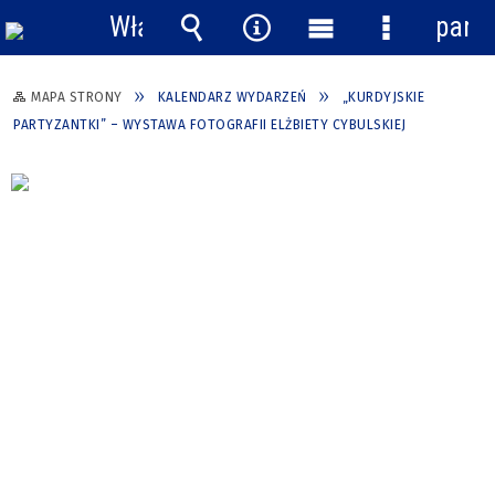
Włącz
pane
powiadomienia
Wyszukiwarka
Narzędzia
Menu
Menu
główne
szczegółow
MAPA STRONY
KALENDARZ WYDARZEŃ
„KURDYJSKIE
PARTYZANTKI” – WYSTAWA FOTOGRAFII ELŻBIETY CYBULSKIEJ