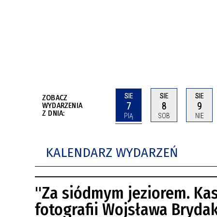
BUDYNKÓW
RADA MIASTA WŁOCŁAWEK
ENERGIA I MOBILNOŚĆ
JAKOŚĆ POWIETRZA WE WŁOCŁAWKU
WYKAZ KONTAKTÓW URZĘDU MIASTA
WŁOCŁAWEK
2026 ROKIEM TADEUSZA REICHSTEINA
WE WŁOCŁAWKU
SIE
SIE
SIE
ZOBACZ
7
8
9
WYDARZENIA
Z DNIA:
PIĄ
SOB
NIE
KALENDARZ WYDARZEŃ
"Za siódmym jeziorem. Ka
fotografii Wojsława Bryda