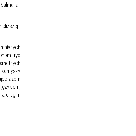
, Salmana
bliższej i
pomnianych
ronom rys
samotnych
z komyszy
rajobrazem
językiem,
 na drugim