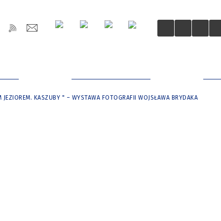
OŚCI
DLA MIESZKAŃCÓW
DLA
 JEZIOREM. KASZUBY " – WYSTAWA FOTOGRAFII WOJSŁAWA BRYDAKA