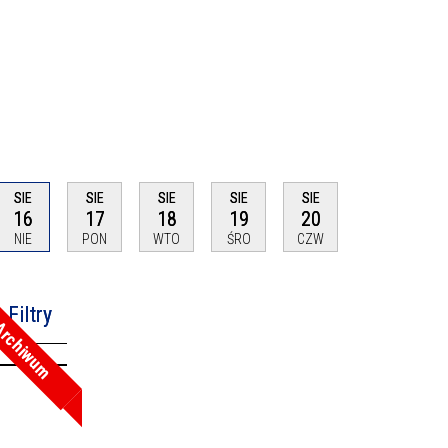
SIE
SIE
SIE
SIE
SIE
16
17
18
19
20
NIE
PON
WTO
ŚRO
CZW
Filtry
rchiwum
na fraza
oria