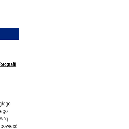
—
kresie
ce
izator
owane
otografii
egłego
iego
rwną
ł powieść