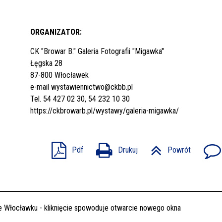
ORGANIZATOR:
CK "Browar B." Galeria Fotografii "Migawka"
Łęgska 28
87-800 Włocławek
e-mail
wystawiennictwo@ckbb.pl
Tel. 54 427 02 30, 54 232 10 30
https://ckbrowarb.pl/wystawy/galeria-migawka/
Pdf
Drukuj
Powrót