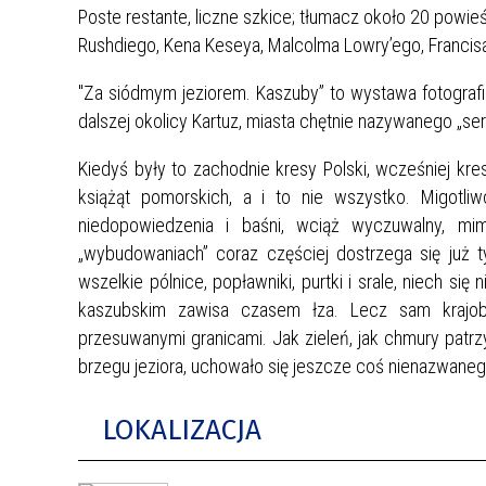
Poste restante, liczne szkice; tłumacz około 20 powie
Rushdiego, Kena Keseya, Malcolma Lowry’ego, Francisa
"Za siódmym jeziorem. Kaszuby” to wystawa fotografii b
dalszej okolicy Kartuz, miasta chętnie nazywanego „s
Kiedyś były to zachodnie kresy Polski, wcześniej k
książąt pomorskich, a i to nie wszystko. Migotliw
niedopowiedzenia i baśni, wciąż wyczuwalny, mi
„wybudowaniach” coraz częściej dostrzega się już 
wszelkie pólnice, popławniki, purtki i srale, niech si
kaszubskim zawisa czasem łza. Lecz sam krajobra
przesuwanymi granicami. Jak zieleń, jak chmury patrzy
brzegu jeziora, uchowało się jeszcze coś nienazwaneg
LOKALIZACJA