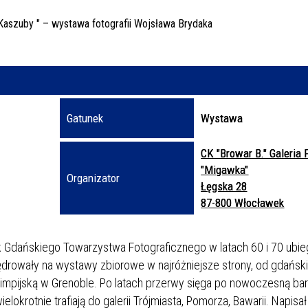
Trwające w za
Miejs
Organ
Prom
Gatunek
Wystawa
CK "Browar B." Galeria F
"Migawka"
Organizator
Łęgska 28
87-800 Włocławek
 Gdańskiego Towarzystwa Fotograficznego w latach 60 i 70 ubi
ędrowały na wystawy zbiorowe w najróżniejsze strony, od gdańsk
 Olimpijską w Grenoble. Po latach przerwy sięga po nowoczesną ba
lokrotnie trafiają do galerii Trójmiasta, Pomorza, Bawarii. Napisa