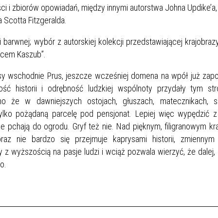
ści i zbiorów opowiadań, między innymi autorstwa Johna Updike’a
 Scotta Fitzgeralda.
arwnej; wybór z autorskiej kolekcji przedstawiającej krajobrazy 
ercem Kaszub”.
resy wschodnie Prus, jeszcze wcześniej domena na wpół już za
ość historii i odrębność ludzkiej wspólnoty przydały tym st
mo że w dawniejszych ostojach, głuszach, matecznikach, 
tylko pożądaną parcelę pod pensjonat. Lepiej więc wypędzić 
ę nie pchają do ogrodu. Gryf też nie. Nad pięknym, filigranowym k
z nie bardzo się przejmuje kaprysami historii, zmiennym 
 z wyższością na pasje ludzi i wciąż pozwala wierzyć, że dalej,
o.