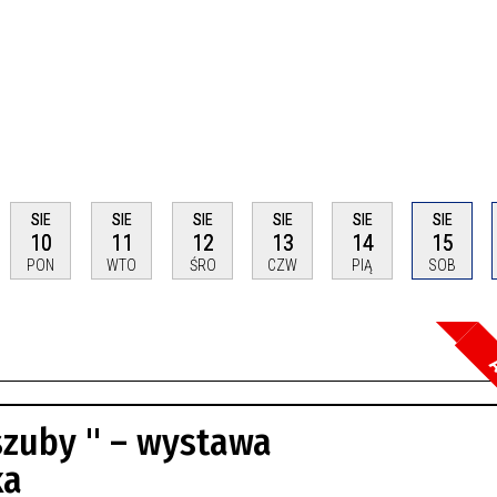
SIE
SIE
SIE
SIE
SIE
SIE
10
11
12
13
14
15
PON
WTO
ŚRO
CZW
PIĄ
SOB
A
Szuka
szuby " – wystawa
Kateg
ka