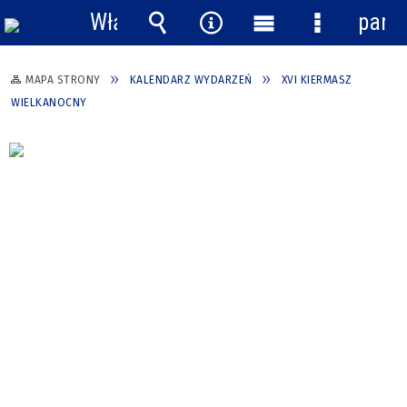
Włącz
pane
powiadomienia
Wyszukiwarka
Narzędzia
Menu
Menu
główne
szczegółow
MAPA STRONY
KALENDARZ WYDARZEŃ
XVI KIERMASZ
WIELKANOCNY