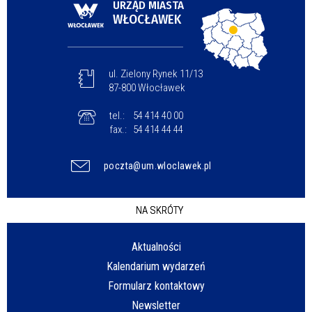
URZĄD MIASTA
WŁOCŁAWEK
ul. Zielony Rynek 11/13
87-800 Włocławek
tel.:
54 414 40 00
fax.:
54 414 44 44
poczta@um.wloclawek.pl
NA SKRÓTY
Aktualności
Kalendarium wydarzeń
Formularz kontaktowy
Newsletter