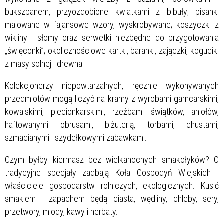
bukszpanem, przyozdobione kwiatkami z bibuły; pisanki
malowane w fajansowe wzory, wyskrobywane; koszyczki z
wikliny i słomy oraz serwetki niezbędne do przygotowania
„święconki”; okolicznościowe kartki, baranki, zajączki, koguciki
z masy solnej i drewna.
Kolekcjonerzy niepowtarzalnych, ręcznie wykonywanych
przedmiotów mogą liczyć na kramy z wyrobami garncarskimi,
kowalskimi, plecionkarskimi, rzeźbami świątków, aniołów,
haftowanymi obrusami, biżuterią, torbami, chustami,
szmacianymi i szydełkowymi zabawkami.
Czym byłby kiermasz bez wielkanocnych smakołyków? O
tradycyjne specjały zadbają Koła Gospodyń Wiejskich i
właściciele gospodarstw rolniczych, ekologicznych. Kusić
smakiem i zapachem będą ciasta, wędliny, chleby, sery,
przetwory, miody, kawy i herbaty.