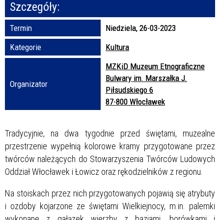
Szczegóły:
Promowane
Termin
Niedziela, 26-03-2023
Kategorie
Kultura
MZKiD Muzeum Etnograficzne
Bulwary im. Marszałka J.
Organizator
Piłsudskiego 6
87-800 Włocławek
Tradycyjnie, na dwa tygodnie przed świętami, muzealne
przestrzenie wypełnią kolorowe kramy przygotowane przez
twórców należących do Stowarzyszenia Twórców Ludowych
Oddział Włocławek i Łowicz oraz rękodzielników z regionu.
Na stoiskach przez nich przygotowanych pojawią się atrybuty
i ozdoby kojarzone ze świętami Wielkiejnocy, m.in. palemki
wykonane z gałązek wierzby z baziami, borówkami i