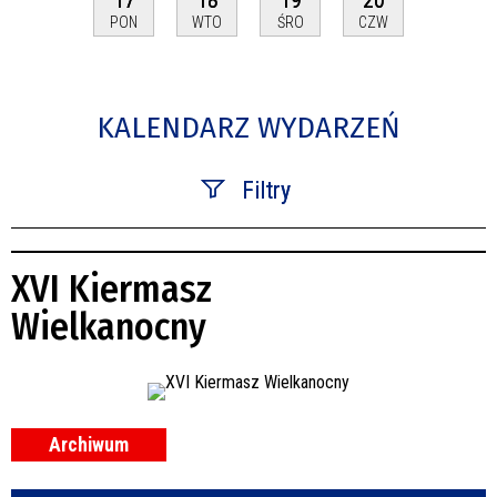
PON
WTO
ŚRO
CZW
KALENDARZ WYDARZEŃ
Filtry
Szukana fraza
XVI Kiermasz
Kategoria
Wielkanocny
Trwające w zakresie
—
Miejsce
Archiwum
Organizator