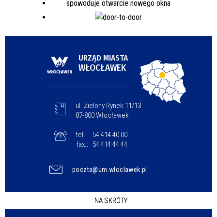
URZĄD MIASTA
WŁOCŁAWEK
ul. Zielony Rynek 11/13
87-800 Włocławek
tel.:
54 414 40 00
fax.:
54 414 44 44
poczta@um.wloclawek.pl
NA SKRÓTY