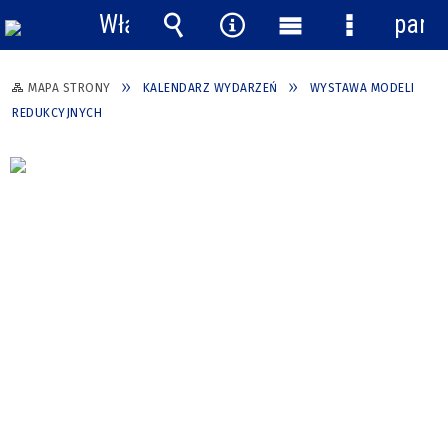
Włącz
pane
powiadomienia
Wyszukiwarka
Narzędzia
Menu
Menu
główne
szczegółow
MAPA STRONY
KALENDARZ WYDARZEŃ
WYSTAWA MODELI
REDUKCYJNYCH