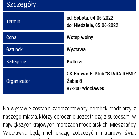
Szczegóły:
Promowane
od:
Sobota, 04-06-2022
Termin
do:
Niedziela, 05-06-2022
Cena
Wstęp wolny
Gatunek
Wystawa
Kategorie
Kultura
CK Browar B. Klub "STARA REMIZA
Organizator
Żabia 8
87-800 Włocławek
Na wystawie zostanie zaprezentowany dorobek modelarzy z
naszego miasta, którzy corocznie uczestniczą z sukcesami w
największych krajowych imprezach modelarskich. Mieszkańcy
Włocławka będą mieli okazję zobaczyć miniaturowy świat