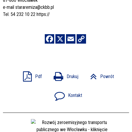
87-800 Włocławek
e-mail
stararemiza@ckbb.pl
Tel. 54 232 10 22
https://
Pdf
Drukuj
Powrót
Kontakt