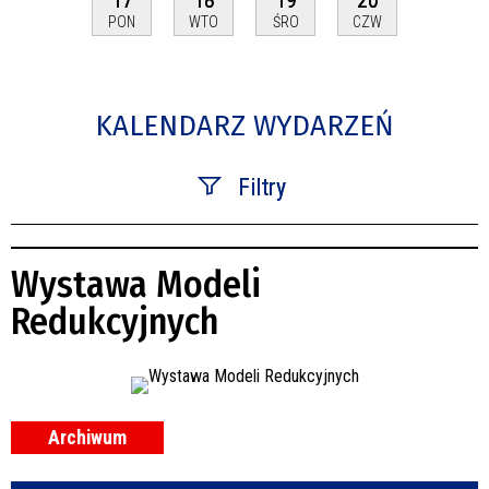
PON
WTO
ŚRO
CZW
KALENDARZ WYDARZEŃ
Filtry
Szukana fraza
Wystawa Modeli
Kategoria
Redukcyjnych
Trwające w zakresie
—
Miejsce
Archiwum
Organizator