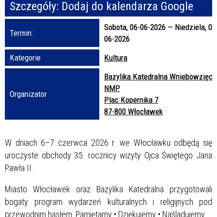
Szczegóły:
Dodaj do kalendarza Google
Promowane
Sobota, 06-06-2026
—
Niedziela, 07
Termin:
06-2026
Kategorie
Kultura
Bazylika Katedralna Wniebowzięci
NMP
Organizator
Plac Kopernika 7
87-800 Włocławek
W dniach 6–7 czerwca 2026 r. we Włocławku odbędą się
uroczyste obchody 35. rocznicy wizyty Ojca Świętego Jana
Pawła II.
Miasto Włocławek oraz Bazylika Katedralna przygotowali
bogaty program wydarzeń kulturalnych i religijnych pod
przewodnim hasłem: Pamiętamy • Dziękujemy • Naśladujemy.