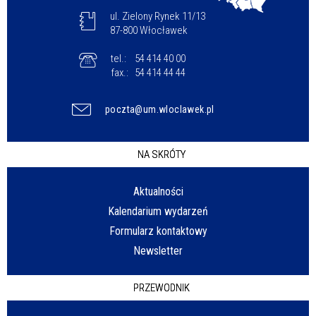
ul. Zielony Rynek 11/13
87-800 Włocławek
tel.:
54 414 40 00
fax.:
54 414 44 44
poczta@um.wloclawek.pl
NA SKRÓTY
Aktualności
Kalendarium wydarzeń
Formularz kontaktowy
Newsletter
PRZEWODNIK