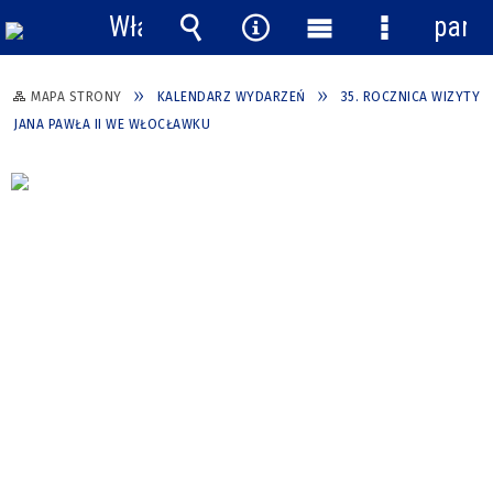
Włącz
pane
powiadomienia
Wyszukiwarka
Narzędzia
Menu
Menu
główne
szczegółow
MAPA STRONY
KALENDARZ WYDARZEŃ
35. ROCZNICA WIZYTY
JANA PAWŁA II WE WŁOCŁAWKU