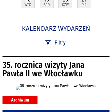
WTO
ŚRO
CZW
PIĄ
KALENDARZ WYDARZEŃ
Filtry
Szukana fraza
35. rocznica wizyty Jana
Kategoria
Pawła II we Włocławku
Trwające w zakresie
—
Miejsce
Archiwum
Organizator