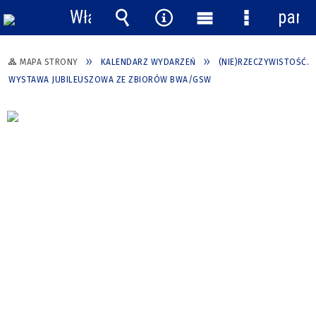
Włącz
pane
powiadomienia
Wyszukiwarka
Narzędzia
Menu
Menu
główne
szczegółow
MAPA STRONY
KALENDARZ WYDARZEŃ
(NIE)RZECZYWISTOŚĆ.
WYSTAWA JUBILEUSZOWA ZE ZBIORÓW BWA/GSW