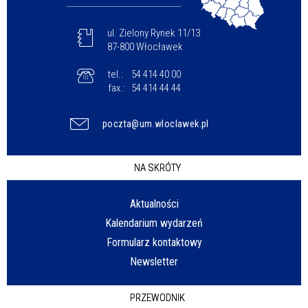
ul. Zielony Rynek 11/13
87-800 Włocławek
tel.:
54 414 40 00
fax.:
54 414 44 44
poczta@um.wloclawek.pl
NA SKRÓTY
Aktualności
Kalendarium wydarzeń
Formularz kontaktowy
Newsletter
PRZEWODNIK