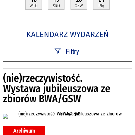
WTO
ŚRO
CZW
PIĄ
KALENDARZ WYDARZEŃ
Filtry
Szukana fraza
(nie)rzeczywistość.
Kategoria
Wystawa jubileuszowa ze
zbiorów BWA/GSW
Trwające w zakresie
—
Miejsce
Archiwum
Organizator