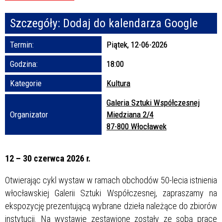
Szczegóły:
Dodaj do kalendarza Google
Promowane
Termin:
Piątek, 12-06-2026
Godzina:
18:00
Kategorie
Kultura
Galeria Sztuki Współczesnej
Organizator
Miedziana 2/4
87-800 Włocławek
12 – 30 czerwca 2026 r.
Otwierając cykl wystaw w ramach obchodów 50-lecia istnienia
włocławskiej Galerii Sztuki Współczesnej, zapraszamy na
ekspozycję prezentującą wybrane dzieła należące do zbiorów
instytucji. Na wystawie zestawione zostały ze sobą prace