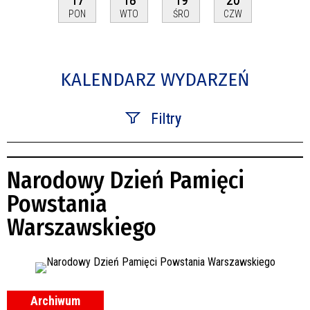
PON
WTO
ŚRO
CZW
KALENDARZ WYDARZEŃ
Filtry
Szukana fraza
Narodowy Dzień Pamięci
Kategoria
Powstania
Warszawskiego
Trwające w zakresie
—
Miejsce
Archiwum
Organizator