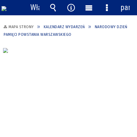
Włącz
pane
powiadomienia
Wyszukiwarka
Narzędzia
Menu
Menu
główne
szczegółow
MAPA STRONY
KALENDARZ WYDARZEŃ
NARODOWY DZIEŃ
PAMIĘCI POWSTANIA WARSZAWSKIEGO