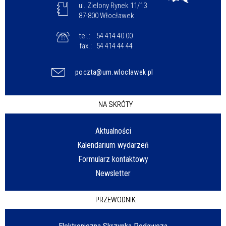
ul. Zielony Rynek 11/13
87-800 Włocławek
tel.:
54 414 40 00
fax.:
54 414 44 44
poczta@um.wloclawek.pl
NA SKRÓTY
Aktualności
Kalendarium wydarzeń
Formularz kontaktowy
Newsletter
PRZEWODNIK