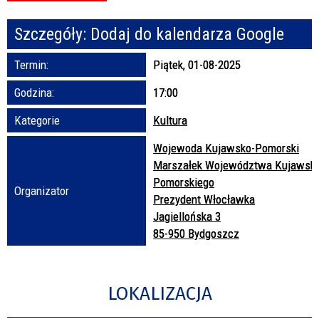
Szczegóły:
Dodaj do kalendarza Google
Promowane
Termin:
Piątek, 01-08-2025
Godzina:
17:00
Kategorie
Kultura
Wojewoda Kujawsko-Pomorski
Marszałek Województwa Kujawsk
Pomorskiego
Organizator
Prezydent Włocławka
Jagiellońska 3
85-950 Bydgoszcz
LOKALIZACJA