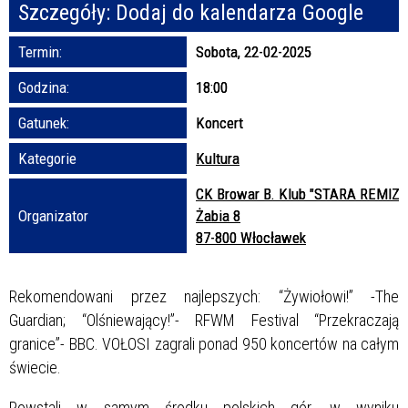
Szczegóły:
Dodaj do kalendarza Google
Promowane
Termin:
Sobota, 22-02-2025
Godzina:
18:00
Gatunek:
Koncert
Kategorie
Kultura
CK Browar B. Klub "STARA REMIZA
Organizator
Żabia 8
87-800 Włocławek
Rekomendowani przez najlepszych: “Żywiołowi!” -The
Guardian; “Olśniewający!”- RFWM Festival “Przekraczają
granice”- BBC. VOŁOSI zagrali ponad 950 koncertów na całym
świecie.
Powstali w samym środku polskich gór, w wyniku