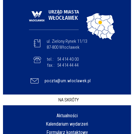
URZĄD MIASTA
WŁOCŁAWEK
ul. Zielony Rynek 11/13
87-800 Włocławek
tel.:
54 414 40 00
fax.:
54 414 44 44
poczta@um.wloclawek.pl
NA SKRÓTY
Aktualności
Kalendarium wydarzeń
Formularz kontaktowy