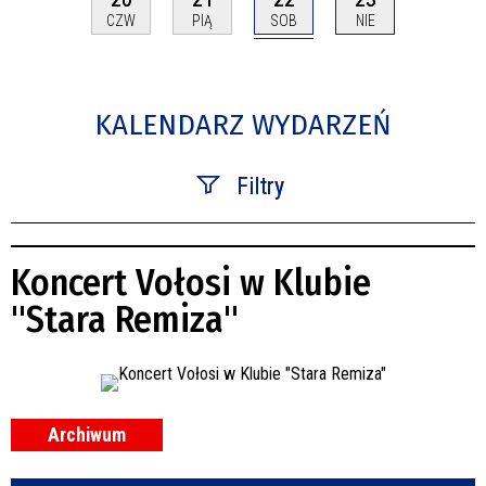
SOB
CZW
PIĄ
NIE
KALENDARZ WYDARZEŃ
Filtry
Szukana fraza
Koncert Vołosi w Klubie
Kategoria
"Stara Remiza"
Trwające w zakresie
—
Miejsce
Archiwum
Organizator