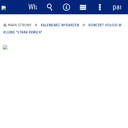
Włącz
pane
powiadomienia
Wyszukiwarka
Narzędzia
Menu
Menu
główne
szczegółow
MAPA STRONY
KALENDARZ WYDARZEŃ
KONCERT VOŁOSI W
KLUBIE "STARA REMIZA"