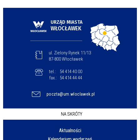
URZĄD MIASTA
WŁOCŁAWEK
ul. Zielony Rynek 11/13
87-800 Włocławek
tel.:
54 414 40 00
fax.:
54 414 44 44
poczta@um.wloclawek.pl
NA SKRÓTY
Aktualności
Kalendarium wydarzeń