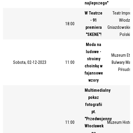
najlepszego"
W Teatrze
Teatr Impres
- 91
Włodzim
18:00
premiera
Gniazdowskieg
"SKENE"!
Polskie
Moda na
ludowe -
Muzeum Etno
stroimy
Sobota, 02-12-2023
11:00
Bulwary Mar
choinkę w
Piłsudsk
fajansowe
wzory
Multimedialny
pokaz
fotografii
pt.
"Przedwojenny
11:00
Muzeum Histor
Włocławek
na