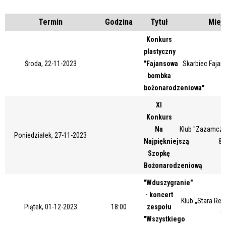
Miejsce
Termin
Godzina
Tytuł
Miej
Konkurs
Organizator
plastyczny
Środa, 22-11-2023
"Fajansowa
Skarbiec Fajans
bombka
bożonarodzeniowa"
Promowane
XI
Konkurs
Na
Klub "Zazamcze"
Poniedziałek, 27-11-2023
Najpiękniejszą
87
Szopkę
Bożonarodzeniową
"Wduszygranie"
- koncert
Klub „Stara Rem
Piątek, 01-12-2023
18:00
zespołu
8
"Wszystkiego