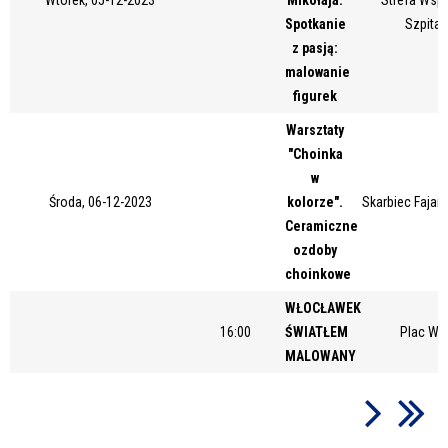
Spotkanie
Szpital
z pasją:
malowanie
figurek
Warsztaty
"Choinka
w
Środa, 06-12-2023
kolorze".
Skarbiec Fajans
Ceramiczne
ozdoby
choinkowe
WŁOCŁAWEK
16:00
ŚWIATŁEM
Plac Wo
MALOWANY