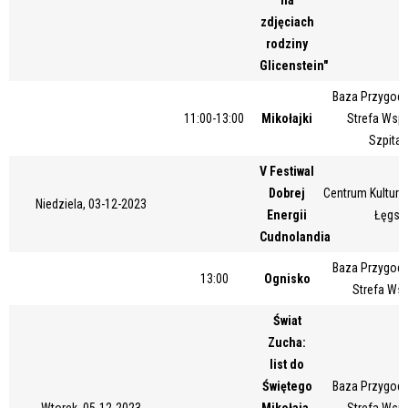
zdjęciach
rodziny
Glicenstein"
Baza Przygody
11:00-13:00
Mikołajki
Strefa Wsp
Szpital
V Festiwal
Dobrej
Centrum Kultury 
Niedziela, 03-12-2023
Energii
Łęgsk
Cudnolandia
Baza Przygody
13:00
Ognisko
Strefa Ws
Świat
Zucha:
list do
Świętego
Baza Przygody
Wtorek, 05-12-2023
Mikołaja.
Strefa Wsp