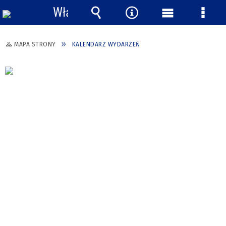
Włącz
powiadomienia
Wyszukiwarka
Narzędzia
Menu
Menu
główne
szcze
MAPA STRONY
KALENDARZ WYDARZEŃ