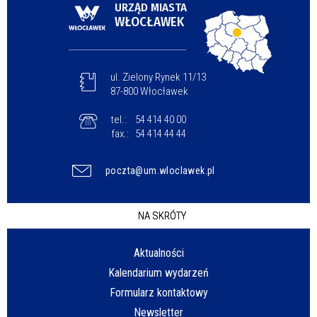
URZĄD MIASTA
WŁOCŁAWEK
ul. Zielony Rynek 11/13
87-800 Włocławek
tel.:
54 414 40 00
fax.:
54 414 44 44
poczta@um.wloclawek.pl
NA SKRÓTY
Aktualności
Kalendarium wydarzeń
Formularz kontaktowy
Newsletter