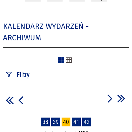
KALENDARZ WYDARZEŃ -
ARCHIWUM
Filtry
Szukana fraza
Kategoria
38
39
40
41
42