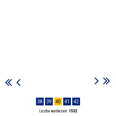
38
39
40
41
42
Liczba wydarzeń:
1532