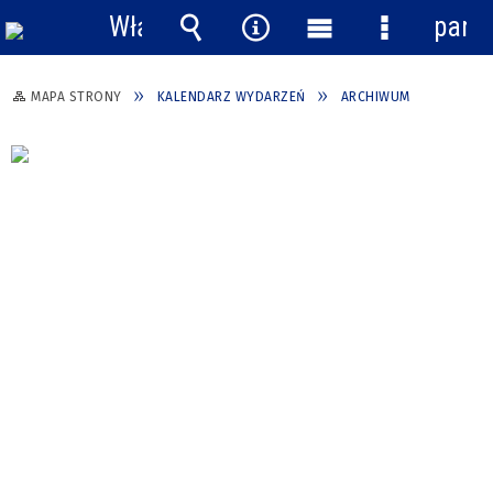
Włącz
pane
powiadomienia
Wyszukiwarka
Narzędzia
Menu
Menu
główne
szczegółow
MAPA STRONY
KALENDARZ WYDARZEŃ
ARCHIWUM