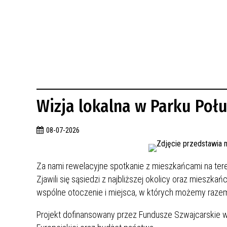
BUDYNKÓW
RADA MIASTA WŁOCŁAWEK
ENERGIA I MOBILNOŚĆ
JAKOŚĆ POWIETRZA WE WŁOCŁAWKU
WYKAZ KONTAKTÓW URZĘDU MIASTA
WŁOCŁAWEK
2026 ROKIEM TADEUSZA REICHSTEINA
WE WŁOCŁAWKU
Wizja lokalna w Parku Połu
08-07-2026
Za nami rewelacyjne spotkanie z mieszkańcami na tere
Zjawili się sąsiedzi z najbliższej okolicy oraz mieszk
wspólne otoczenie i miejsca, w których możemy raze
Projekt dofinansowany przez Fundusze Szwajcarskie w