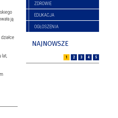
ZDROWIE
wskiego
EDUKACJA
owała ją
OGŁOSZENIA
 działce
NAJNOWSZE
lat,
1
2
3
4
5
am