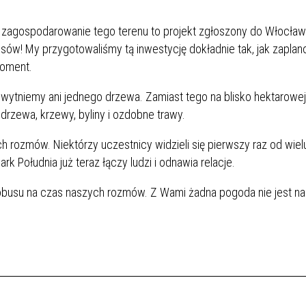
a zagospodarowanie tego terenu to projekt zgłoszony do Włocła
sów! My przygotowaliśmy tą inwestycję dokładnie tak, jak zaplan
moment.
wytniemy ani jednego drzewa. Zamiast tego na blisko hektarowej
drzewa, krzewy, byliny i ozdobne trawy.
 rozmów. Niektórzy uczestnicy widzieli się pierwszy raz od wielu 
rk Południa już teraz łączy ludzi i odnawia relacje.
obusu na czas naszych rozmów. Z Wami żadna pogoda nie jest n