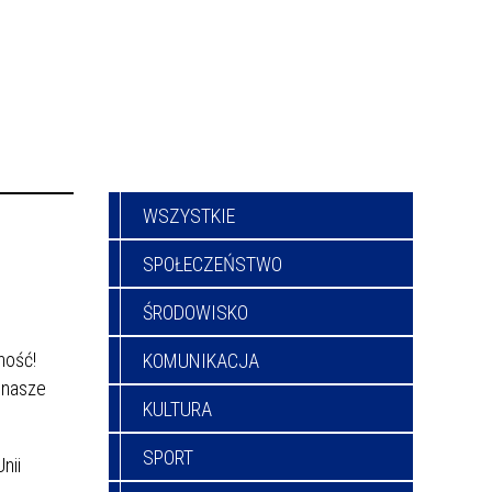
WSZYSTKIE
SPOŁECZEŃSTWO
ŚRODOWISKO
ność!
KOMUNIKACJA
o nasze
KULTURA
SPORT
nii