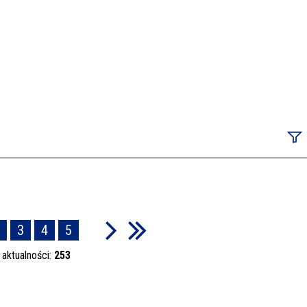
Szuka
3
4
5
Data p
 aktualności:
253
Kateg