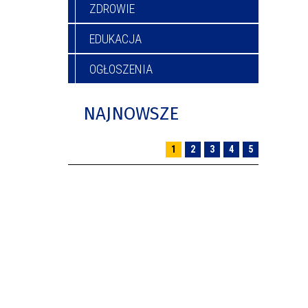
ZDROWIE
EDUKACJA
OGŁOSZENIA
NAJNOWSZE
1
2
3
4
5