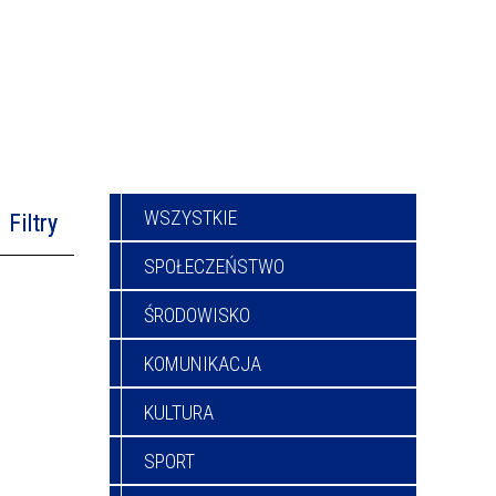
WSZYSTKIE
Filtry
SPOŁECZEŃSTWO
na fraza
ŚRODOWISKO
KOMUNIKACJA
—
ublikacji
KULTURA
oria
SPORT