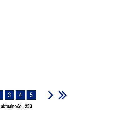
3
4
5
 aktualności:
253