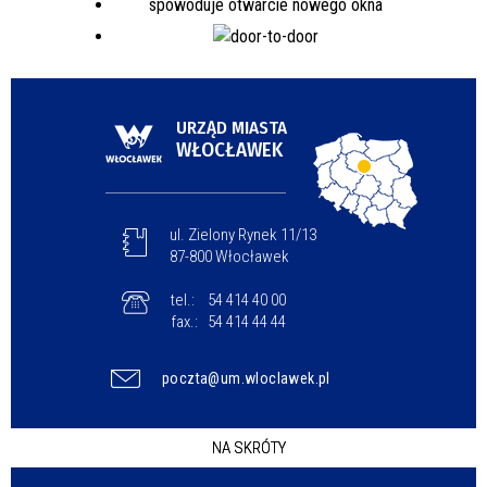
URZĄD MIASTA
WŁOCŁAWEK
ul. Zielony Rynek 11/13
87-800 Włocławek
tel.:
54 414 40 00
fax.:
54 414 44 44
poczta@um.wloclawek.pl
NA SKRÓTY