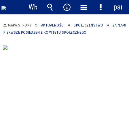
Włącz
pane
powiadomienia
Wyszukiwarka
Narzędzia
Menu
Menu
główne
szczegółow
MAPA STRONY
AKTUALNOŚCI
SPOŁECZEŃSTWO
ZA NAMI
PIERWSZE POSIEDZENIE KOMITETU SPOŁECZNEGO