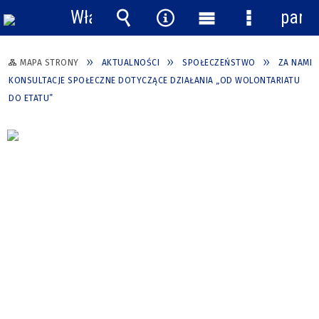
Włącz
pane
powiadomienia
Wyszukiwarka
Narzędzia
Menu
Menu
główne
szczegółow
MAPA STRONY
AKTUALNOŚCI
SPOŁECZEŃSTWO
ZA NAMI
KONSULTACJE SPOŁECZNE DOTYCZĄCE DZIAŁANIA „OD WOLONTARIATU
DO ETATU”