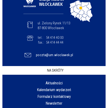
WŁOCŁAWEK
ul. Zielony Rynek 11/13
87-800 Włocławek
tel.:
54 414 40 00
fax.:
54 414 44 44
poczta@um.wloclawek.pl
NA SKRÓTY
Aktualności
Kalendarium wydarzeń
Formularz kontaktowy
Newsletter