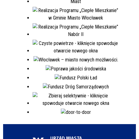
URZĄD MIASTA