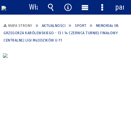
Włącz
pane
powiadomienia
Wyszukiwarka
Narzędzia
Menu
Menu
główne
szczegółow
MAPA STRONY
AKTUALNOŚCI
SPORT
MEMORIAŁ IM.
GRZEGORZA KARÓLEWSKIEGO - 13 I 14 CZERWCA TURNIEJ FINAŁOWY
CENTRALNEJ LIGI MŁODZIKÓW U-11