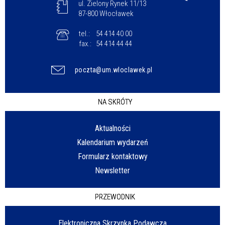
ul. Zielony Rynek 11/13
87-800 Włocławek
tel.:
54 414 40 00
fax.:
54 414 44 44
poczta@um.wloclawek.pl
NA SKRÓTY
Aktualności
Kalendarium wydarzeń
Formularz kontaktowy
Newsletter
PRZEWODNIK
Elektroniczna Skrzynka Podawcza