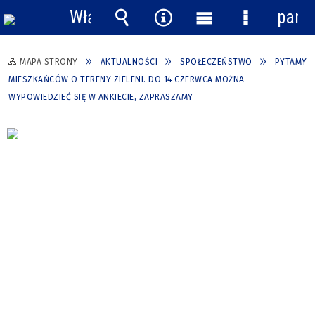
Włącz
pane
powiadomienia
Wyszukiwarka
Narzędzia
Menu
Menu
główne
szczegółow
MAPA STRONY
AKTUALNOŚCI
SPOŁECZEŃSTWO
PYTAMY
MIESZKAŃCÓW O TERENY ZIELENI. DO 14 CZERWCA MOŻNA
WYPOWIEDZIEĆ SIĘ W ANKIECIE, ZAPRASZAMY