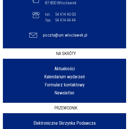
87-800 Włocławek
tel.:
54 414 40 00
fax.:
54 414 44 44
poczta@um.wloclawek.pl
NA SKRÓTY
Aktualności
Kalendarium wydarzeń
Formularz kontaktowy
Newsletter
PRZEWODNIK
Elektroniczna Skrzynka Podawcza