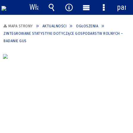
Włącz
pane
powiadomienia
Wyszukiwarka
Narzędzia
Menu
Menu
główne
szczegółow
MAPA STRONY
AKTUALNOŚCI
OGŁOSZENIA
ZINTEGROWANE STATYSTYKI DOTYCZĄCE GOSPODARSTW ROLNYCH –
BADANIE GUS