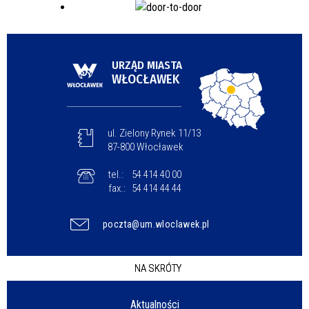
URZĄD MIASTA
WŁOCŁAWEK
ul. Zielony Rynek 11/13
87-800 Włocławek
tel.:
54 414 40 00
fax.:
54 414 44 44
poczta@um.wloclawek.pl
NA SKRÓTY
Aktualności