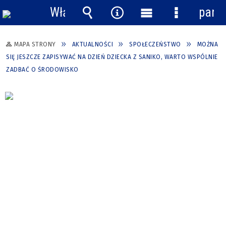
Włącz
pane
powiadomienia
Wyszukiwarka
Narzędzia
Menu
Menu
główne
szczegółow
MAPA STRONY
AKTUALNOŚCI
SPOŁECZEŃSTWO
MOŻNA
SIĘ JESZCZE ZAPISYWAĆ NA DZIEŃ DZIECKA Z SANIKO, WARTO WSPÓLNIE
ZADBAĆ O ŚRODOWISKO