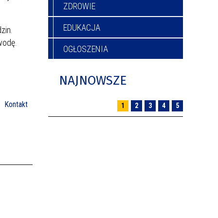
ZDROWIE
EDUKACJA
zin.
wodę.
OGŁOSZENIA
NAJNOWSZE
Kontakt
1
2
3
4
5