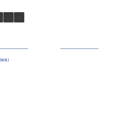
 TURYSTÓW
NASZE MIASTO
SKIEJ