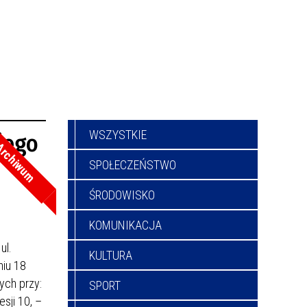
WSZYSTKIE
iego
rchiwum
SPOŁECZEŃSTWO
ŚRODOWISKO
KOMUNIKACJA
ul.
KULTURA
niu 18
ych przy:
SPORT
esji 10, –