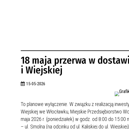
BUDYNKÓW
RADA MIASTA WŁOCŁAWEK
ENERGIA I MOBILNOŚĆ
JAKOŚĆ POWIETRZA WE WŁOCŁAWKU
WYKAZ KONTAKTÓW URZĘDU MIASTA
WŁOCŁAWEK
2026 ROKIEM TADEUSZA REICHSTEINA
WE WŁOCŁAWKU
18 maja przerwa w dostawi
i Wiejskiej
15-05-2026
To planowe wyłączenie. W związku z realizacją inwesty
Wiejskiej we Włocławku, Miejskie Przedsiębiorstwo Wod
maja 2026 r. (poniedziałek) w godz. od 8:00 do 15:00
– ul. Smolna (na odcinku od ul. Kaliskiej do ul. Wiejskiej),