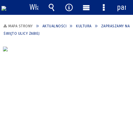
Włącz
pane
powiadomienia
Wyszukiwarka
Narzędzia
Menu
Menu
główne
szczegółow
MAPA STRONY
AKTUALNOŚCI
KULTURA
ZAPRASZAMY NA
ŚWIĘTO ULICY ŻABIEJ