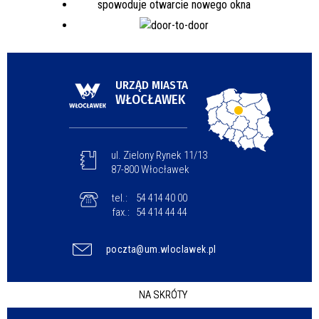
URZĄD MIASTA
WŁOCŁAWEK
ul. Zielony Rynek 11/13
87-800 Włocławek
tel.:
54 414 40 00
fax.:
54 414 44 44
poczta@um.wloclawek.pl
NA SKRÓTY