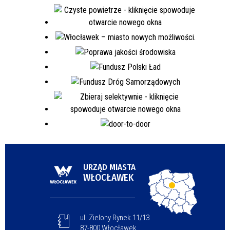
URZĄD MIASTA
WŁOCŁAWEK
ul. Zielony Rynek 11/13
87-800 Włocławek