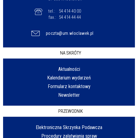
tel.:
54 414 40 00
fax.:
54 414 44 44
poczta@um.wloclawek.pl
NA SKRÓTY
Aktualności
Kalendarium wydarzeń
Formularz kontaktowy
Newsletter
PRZEWODNIK
Elektroniczna Skrzynka Podawcza
Procedury załatwiania spraw