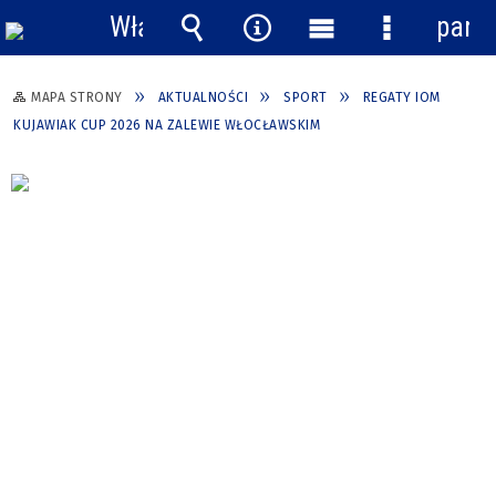
Włącz
pane
powiadomienia
Wyszukiwarka
Narzędzia
Menu
Menu
główne
szczegółow
MAPA STRONY
AKTUALNOŚCI
SPORT
REGATY IOM
KUJAWIAK CUP 2026 NA ZALEWIE WŁOCŁAWSKIM