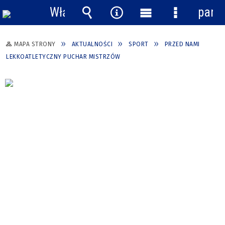
Włącz
pane
powiadomienia
Wyszukiwarka
Narzędzia
Menu
Menu
główne
szczegółow
MAPA STRONY
AKTUALNOŚCI
SPORT
PRZED NAMI
LEKKOATLETYCZNY PUCHAR MISTRZÓW