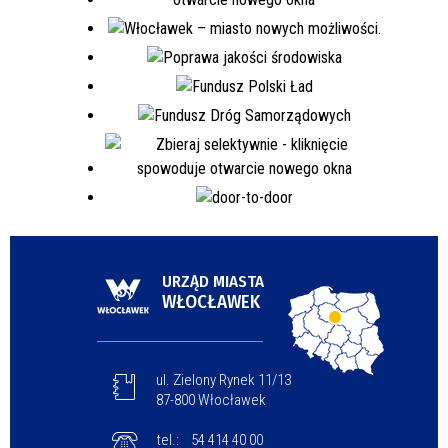
URZĄD MIASTA
WŁOCŁAWEK
ul. Zielony Rynek 11/13
87-800 Włocławek
tel.:
54 414 40 00