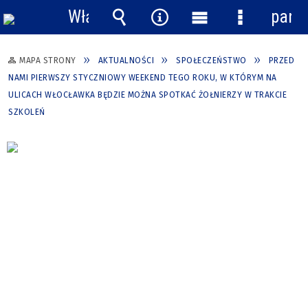
Włącz
pane
powiadomienia
Wyszukiwarka
Narzędzia
Menu
Menu
główne
szczegółow
MAPA STRONY
AKTUALNOŚCI
SPOŁECZEŃSTWO
PRZED
NAMI PIERWSZY STYCZNIOWY WEEKEND TEGO ROKU, W KTÓRYM NA
ULICACH WŁOCŁAWKA BĘDZIE MOŻNA SPOTKAĆ ŻOŁNIERZY W TRAKCIE
SZKOLEŃ