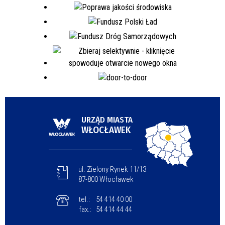
URZĄD MIASTA
WŁOCŁAWEK
ul. Zielony Rynek 11/13
87-800 Włocławek
tel.:
54 414 40 00
fax.:
54 414 44 44