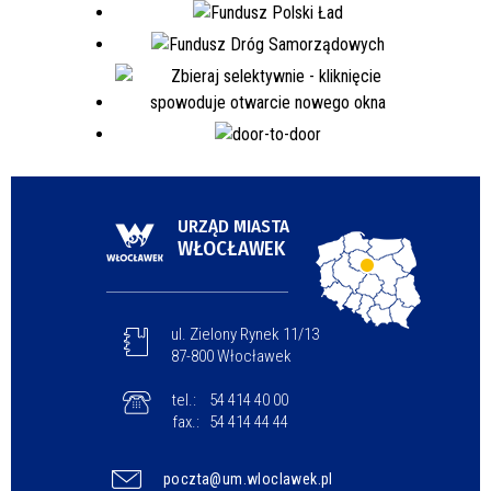
URZĄD MIASTA
WŁOCŁAWEK
ul. Zielony Rynek 11/13
87-800 Włocławek
tel.:
54 414 40 00
fax.:
54 414 44 44
poczta@um.wloclawek.pl