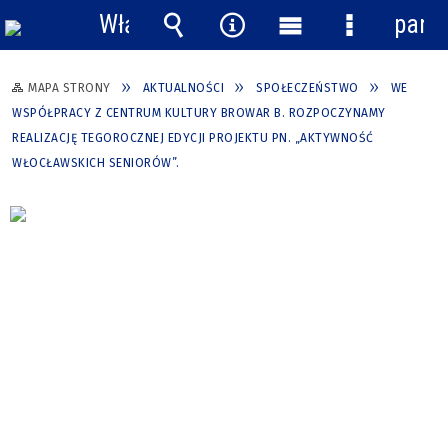
Włącz
pane
powiadomienia
Wyszukiwarka
Narzędzia
Menu
Menu
główne
szczegółow
MAPA STRONY
AKTUALNOŚCI
SPOŁECZEŃSTWO
WE
WSPÓŁPRACY Z CENTRUM KULTURY BROWAR B. ROZPOCZYNAMY
REALIZACJĘ TEGOROCZNEJ EDYCJI PROJEKTU PN. „AKTYWNOŚĆ
WŁOCŁAWSKICH SENIORÓW”.