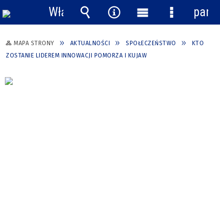
Włącz
pane
powiadomienia
Wyszukiwarka
Narzędzia
Menu
Menu
główne
szczegółow
MAPA STRONY
AKTUALNOŚCI
SPOŁECZEŃSTWO
KTO
ZOSTANIE LIDEREM INNOWACJI POMORZA I KUJAW