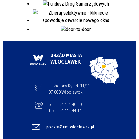
URZĄD MIASTA
WŁOCŁAWEK
ul. Zielony Rynek 11/13
87-800 Włocławek
tel.:
54 414 40 00
fax.:
54 414 44 44
poczta@um.wloclawek.pl