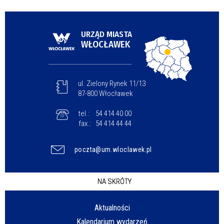
URZĄD MIASTA
WŁOCŁAWEK
ul. Zielony Rynek 11/13
87-800 Włocławek
tel.:
54 414 40 00
fax.:
54 414 44 44
poczta@um.wloclawek.pl
NA SKRÓTY
Aktualności
Kalendarium wydarzeń