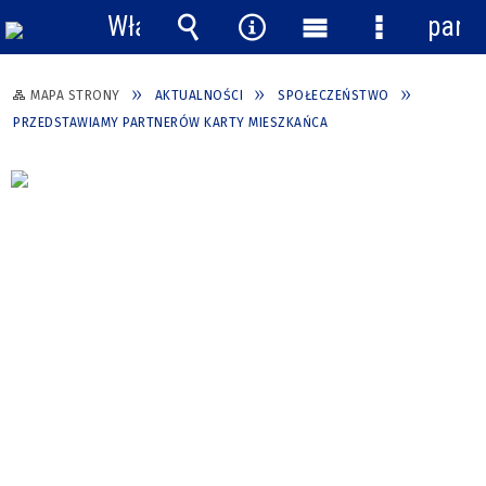
Włącz
pane
powiadomienia
Wyszukiwarka
Narzędzia
Menu
Menu
główne
szczegółow
MAPA STRONY
AKTUALNOŚCI
SPOŁECZEŃSTWO
PRZEDSTAWIAMY PARTNERÓW KARTY MIESZKAŃCA