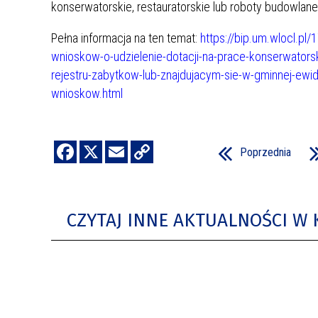
konserwatorskie, restauratorskie lub roboty budowlane
Pełna informacja na ten temat:
https://bip.um.wlocl.pl
wnioskow-o-udzielenie-dotacji-na-prace-konserwators
rejestru-zabytkow-lub-znajdujacym-sie-w-gminnej-ew
wnioskow.html
Poprzednia
CZYTAJ INNE AKTUALNOŚCI W 