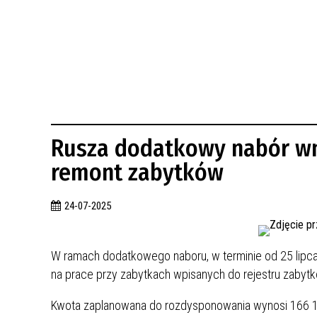
BUDYNKÓW
RADA MIASTA WŁOCŁAWEK
ENERGIA I MOBILNOŚĆ
JAKOŚĆ POWIETRZA WE WŁOCŁAWKU
WYKAZ KONTAKTÓW URZĘDU MIASTA
WŁOCŁAWEK
2026 ROKIEM TADEUSZA REICHSTEINA
WE WŁOCŁAWKU
Rusza dodatkowy nabór wn
remont zabytków
24-07-2025
W ramach dodatkowego naboru, w terminie od 25 lipca 2
na prace przy zabytkach wpisanych do rejestru zabytk
Kwota zaplanowana do rozdysponowania wynosi 166 14