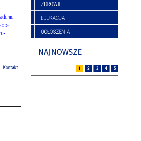
ZDROWIE
adania-
EDUKACJA
-do-
OGŁOSZENIA
ru-
NAJNOWSZE
Kontakt
1
2
3
4
5