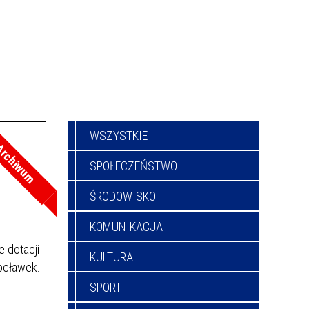
WSZYSTKIE
rchiwum
SPOŁECZEŃSTWO
ŚRODOWISKO
KOMUNIKACJA
e dotacji
KULTURA
łocławek.
SPORT