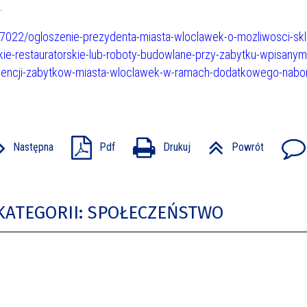
.
/17022/ogloszenie-prezydenta-miasta-wloclawek-o-mozliwosci-skl
kie-restauratorskie-lub-roboty-budowlane-przy-zabytku-wpisanym
idencji-zabytkow-miasta-wloclawek-w-ramach-dodatkowego-nabo
Następna
Pdf
Drukuj
Powrót
KATEGORII: SPOŁECZEŃSTWO