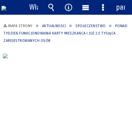
Włącz
pane
powiadomienia
Wyszukiwarka
Narzędzia
Menu
Menu
główne
szczegółow
MAPA STRONY
AKTUALNOŚCI
SPOŁECZEŃSTWO
PONAD
TYDZIEŃ FUNKCJONOWANIA KARTY MIESZKAŃCA I JUŻ 2,5 TYSIĄCA
ZAREJESTROWANYCH OSÓB