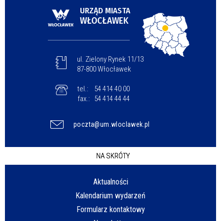
URZĄD MIASTA
WŁOCŁAWEK
ul. Zielony Rynek 11/13
87-800 Włocławek
tel.:
54 414 40 00
fax.:
54 414 44 44
poczta@um.wloclawek.pl
NA SKRÓTY
Aktualności
Kalendarium wydarzeń
Formularz kontaktowy