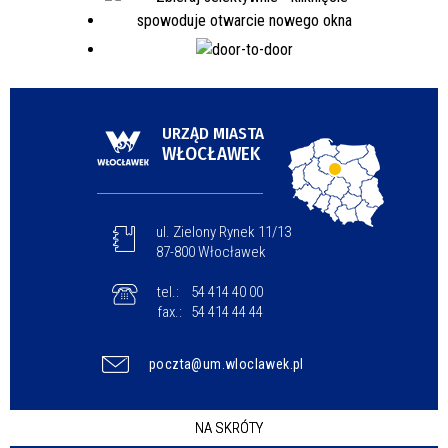
URZĄD MIASTA
WŁOCŁAWEK
ul. Zielony Rynek 11/13
87-800 Włocławek
tel.:
54 414 40 00
fax.:
54 414 44 44
poczta@um.wloclawek.pl
NA SKRÓTY