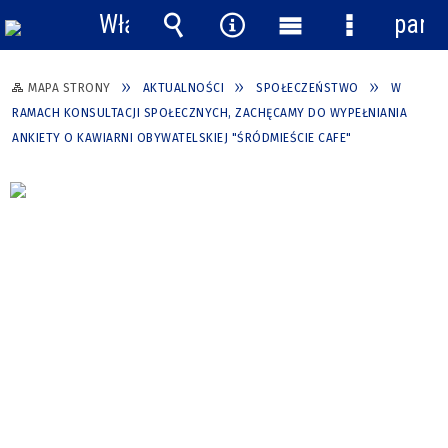
Włącz
pane
powiadomienia
Wyszukiwarka
Narzędzia
Menu
Menu
główne
szczegółow
MAPA STRONY
AKTUALNOŚCI
SPOŁECZEŃSTWO
W
RAMACH KONSULTACJI SPOŁECZNYCH, ZACHĘCAMY DO WYPEŁNIANIA
ANKIETY O KAWIARNI OBYWATELSKIEJ "ŚRÓDMIEŚCIE CAFE"