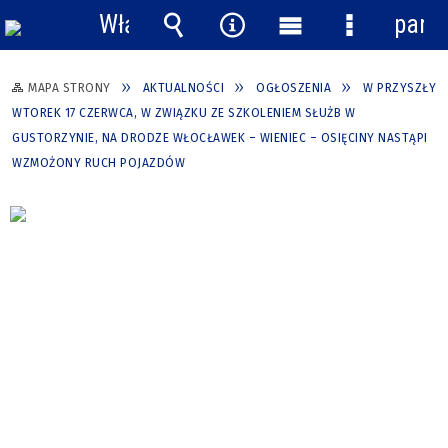
Włącz
pane
powiadomienia
Wyszukiwarka
Narzędzia
Menu
Menu
główne
szczegółow
MAPA STRONY
AKTUALNOŚCI
OGŁOSZENIA
W PRZYSZŁY
WTOREK 17 CZERWCA, W ZWIĄZKU ZE SZKOLENIEM SŁUŻB W
GUSTORZYNIE, NA DRODZE WŁOCŁAWEK – WIENIEC – OSIĘCINY NASTĄPI
WZMOŻONY RUCH POJAZDÓW