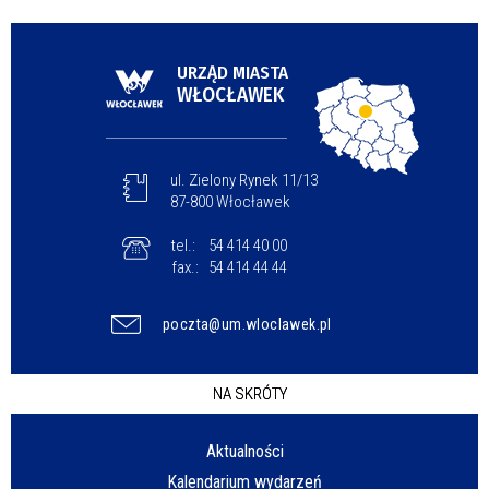
URZĄD MIASTA
WŁOCŁAWEK
ul. Zielony Rynek 11/13
87-800 Włocławek
tel.:
54 414 40 00
fax.:
54 414 44 44
poczta@um.wloclawek.pl
NA SKRÓTY
Aktualności
Kalendarium wydarzeń