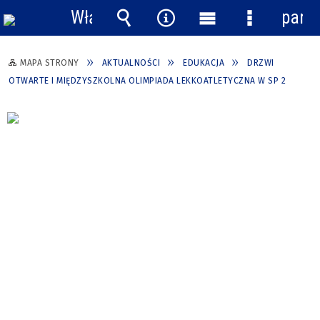
Włącz
pane
powiadomienia
Wyszukiwarka
Narzędzia
Menu
Menu
główne
szczegółow
MAPA STRONY
AKTUALNOŚCI
EDUKACJA
DRZWI
OTWARTE I MIĘDZYSZKOLNA OLIMPIADA LEKKOATLETYCZNA W SP 2