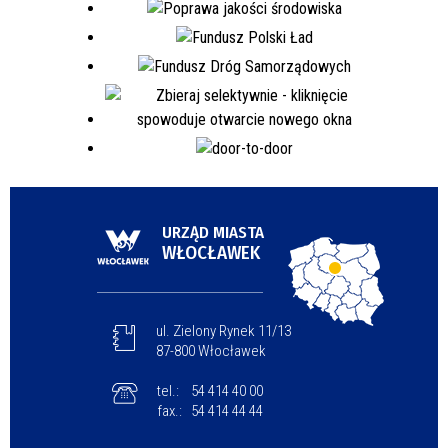
URZĄD MIASTA
WŁOCŁAWEK
ul. Zielony Rynek 11/13
87-800 Włocławek
tel.:
54 414 40 00
fax.:
54 414 44 44