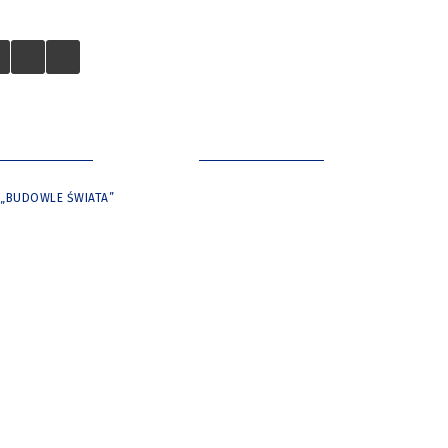
 TURYSTÓW
NASZE MIASTO
 „BUDOWLE ŚWIATA”