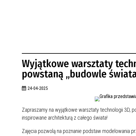
BUDYNKÓW
RADA MIASTA WŁOCŁAWEK
ENERGIA I MOBILNOŚĆ
JAKOŚĆ POWIETRZA WE WŁOCŁAWKU
WYKAZ KONTAKTÓW URZĘDU MIASTA
WŁOCŁAWEK
2026 ROKIEM TADEUSZA REICHSTEINA
WE WŁOCŁAWKU
Wyjątkowe warsztaty techn
powstaną „budowle świat
24-04-2025
Zapraszamy na wyjątkowe warsztaty technologii 3D, p
inspirowane architekturą z całego świata!
Zajęcia pozwolą na poznanie podstaw modelowania prz