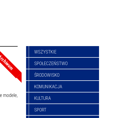
WSZYSTKIE
rchiwum
SPOŁECZEŃSTWO
ŚRODOWISKO
KOMUNIKACJA
we modele,
KULTURA
SPORT
,