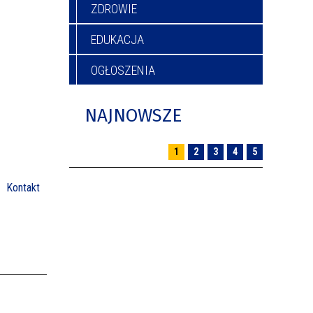
ZDROWIE
EDUKACJA
OGŁOSZENIA
NAJNOWSZE
1
2
3
4
5
Kontakt