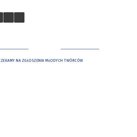
 TURYSTÓW
NASZE MIASTO
O. CZEKAMY NA ZGŁOSZENIA MŁODYCH TWÓRCÓW