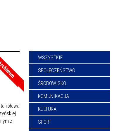
WSZYSTKIE
a
rchiwum
SPOŁECZEŃSTWO
ŚRODOWISKO
KOMUNIKACJA
Stanisława
KULTURA
yńskiej.
dnym z
SPORT