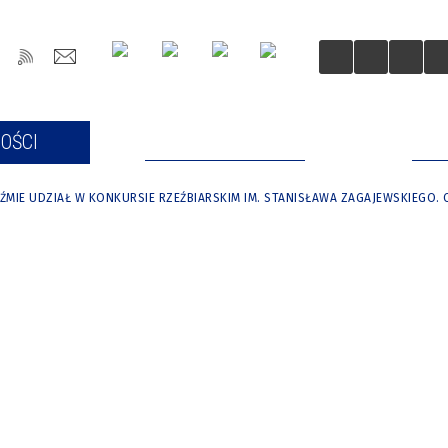
OŚCI
DLA MIESZKAŃCÓW
DLA
ŹMIE UDZIAŁ W KONKURSIE RZEŹBIARSKIM IM. STANISŁAWA ZAGAJEWSKIEG