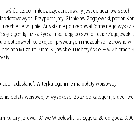
em wśród dzieci i młodzieży, adresowany jest do uczniów szkół
dpodstawowych. Przypomnijmy: Stanisław Zagajewski, patron Kon
o rzeźbienie w glinie. Artysta nie potrzebował formalnego wykszt
ć się legendą już za życia. Inspirację do swoich dzieł Zagajewski 
wielu prestiżowych kolekcjach prywatnych i muzealnych zarówno w 
eł posiada Muzeum Ziemi Kujawskiej i Dobrzyńskiej – w Zbiorach S
ysty.
prace nadesłane”. W tej kategorii nie ma opłaty wpisowej.
zenie opłaty wpisowej w wysokości 25 zł, do kategorii „prace tw
um Kultury „Browar B.” we Włocławku, ul. Łęgska 28 od godz. 9.00