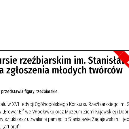
rsie rzeźbiarskim im. Stanisław
A
a zgłoszenia młodych twórców
ału w XVII edycji Ogólnopolskiego Konkursu Rzeźbiarskiego im. 
 „Browar B.” we Włocławku oraz Muzeum Ziemi Kujawskiej i Dobrz
y sztuki oraz utrwalanie pamięci o Stanisławie Zagajewskim – je
„art brut”.