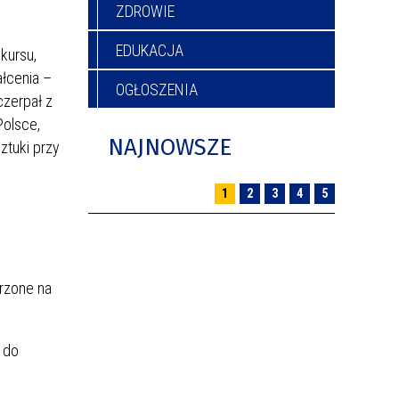
ZDROWIE
EDUKACJA
kursu,
ałcenia –
OGŁOSZENIA
czerpał z
Polsce,
NAJNOWSZE
ztuki przy
1
2
3
4
5
orzone na
 do