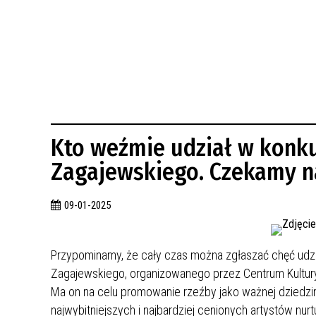
BUDYNKÓW
RADA MIASTA WŁOCŁAWEK
ENERGIA I MOBILNOŚĆ
JAKOŚĆ POWIETRZA WE WŁOCŁAWKU
WYKAZ KONTAKTÓW URZĘDU MIASTA
WŁOCŁAWEK
2026 ROKIEM TADEUSZA REICHSTEINA
WE WŁOCŁAWKU
Kto weźmie udział w konku
Zagajewskiego. Czekamy n
09-01-2025
Przypominamy, że cały czas można zgłaszać chęć udzi
Zagajewskiego, organizowanego przez Centrum Kultury
Ma on na celu promowanie rzeźby jako ważnej dziedzin
najwybitniejszych i najbardziej cenionych artystów nurtu 