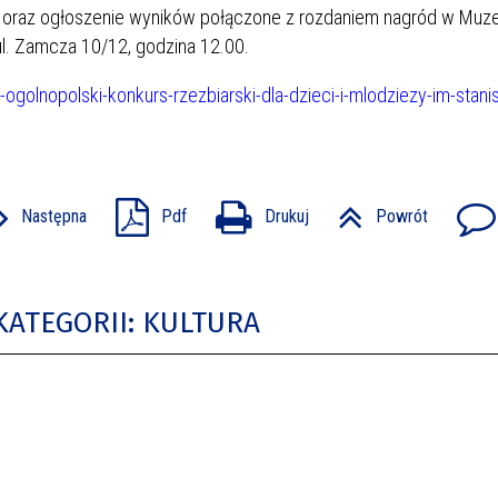
j oraz ogłoszenie wyników połączone z rozdaniem nagród w Muz
 ul. Zamcza 10/12, godzina 12.00.
i-ogolnopolski-konkurs-rzezbiarski-dla-dzieci-i-mlodziezy-im-stani
Następna
Pdf
Drukuj
Powrót
KATEGORII: KULTURA