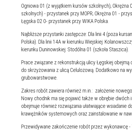
Ogniowa 01 (z wyjątkiem kursów szkolnych), Okrężna 
szkolnych) - przystanek przy MOPR; Okrężna 01 - przys
Łęgska 02 0- przystanek przy WIKA Polska.
Najbliższe przystanki zastępcze: Dla linii 4 (poza kurs
Polska). Dla linii 14A w kierunku Wiejskiej: Kolanowszc
kierunku Duninowskiej: Stodólna 01 (szkoła Staszica).
Prace związane z rekonstrukcją ulicy Łęgskiej obejmą
do skrzyżowania z ulicą Celulozową. Dodatkowo na w
grubowarstwowe.
Zakres robót zawiera również m.in.: założenie nowego
Nowy chodnik ma się pojawić także w obrębie dwóch is
obejmuje również rozwiązania ułatwiające wsiadanie
krawężników systemowych oraz zainstalowanie w nawi
Przewidywane zakończenie robót przez wykonawcę - 