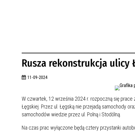
BUDYNKÓW
RADA MIASTA WŁOCŁAWEK
ENERGIA I MOBILNOŚĆ
JAKOŚĆ POWIETRZA WE WŁOCŁAWKU
WYKAZ KONTAKTÓW URZĘDU MIASTA
WŁOCŁAWEK
2026 ROKIEM TADEUSZA REICHSTEINA
WE WŁOCŁAWKU
Rusza rekonstrukcja ulicy 
11-09-2024
W czwartek, 12 września 2024 r. rozpoczną się prace 
Łęgskiej. Przez ul. Łęgską nie przejadą samochody oraz
samochodów wiedzie przez ul. Polną i Stodólną.
Na czas prac wyłączone będą cztery przystanki auto