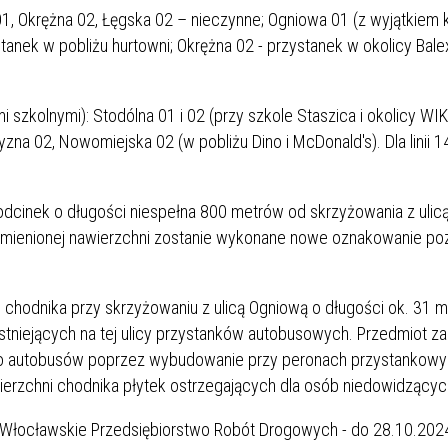
01, Okrężna 02, Łęgska 02 – nieczynne; Ogniowa 01 (z wyjątkiem
tanek w pobliżu hurtowni; Okrężna 02 - przystanek w okolicy Bale
ami szkolnymi): Stodólna 01 i 02 (przy szkole Staszica i okolicy WI
zyzna 02, Nowomiejska 02 (w pobliżu Dino i McDonald's). Dla linii 
 odcinek o długości niespełna 800 metrów od skrzyżowania z uli
ymienionej nawierzchni zostanie wykonane nowe oznakowanie p
 chodnika przy skrzyżowaniu z ulicą Ogniową o długości ok. 31 
tniejących na tej ulicy przystanków autobusowych. Przedmiot za
 do autobusów poprzez wybudowanie przy peronach przystankow
erzchni chodnika płytek ostrzegających dla osób niedowidzącyc
Włocławskie Przedsiębiorstwo Robót Drogowych - do 28.10.2024