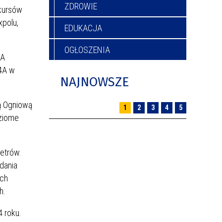
ZDROWIE
 kursów
xpolu,
EDUKACJA
OGŁOSZENIA
KA
14A w
NAJNOWSZE
cą Ogniową
1
2
3
4
5
oziome
metrów.
dania
ych
h.
 roku.