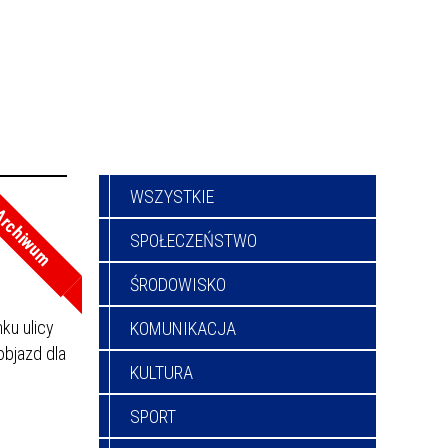
WSZYSTKIE
rchiwum
SPOŁECZEŃSTWO
ŚRODOWISKO
ku ulicy
KOMUNIKACJA
objazd dla
KULTURA
SPORT