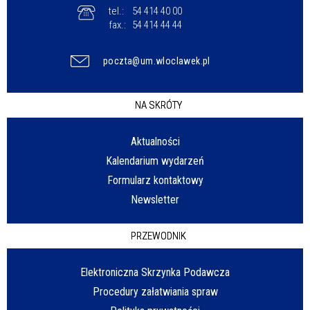
tel.:
54 414 40 00
fax.:
54 414 44 44
poczta@um.wloclawek.pl
NA SKRÓTY
Aktualności
Kalendarium wydarzeń
Formularz kontaktowy
Newsletter
PRZEWODNIK
Elektroniczna Skrzynka Podawcza
Procedury załatwiania spraw