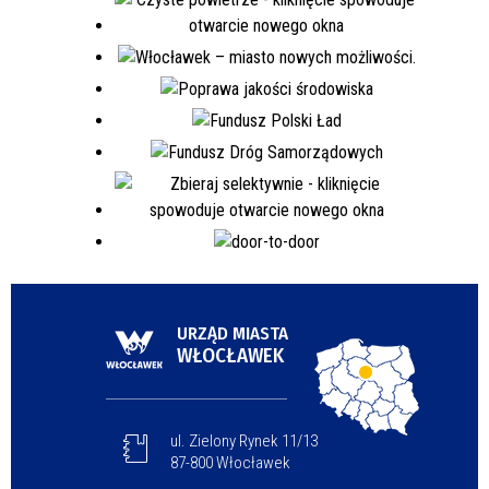
URZĄD MIASTA
WŁOCŁAWEK
ul. Zielony Rynek 11/13
87-800 Włocławek