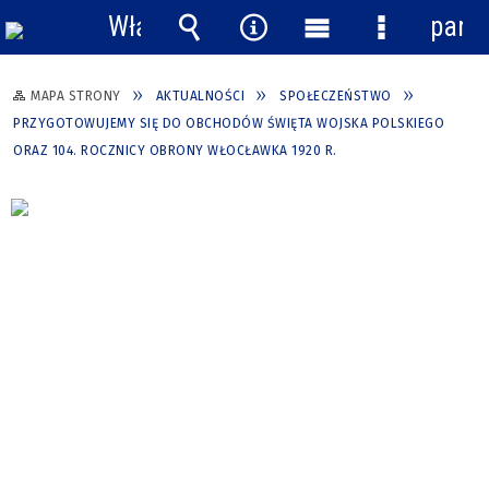
Włącz
pane
powiadomienia
Wyszukiwarka
Narzędzia
Menu
Menu
główne
szczegółow
MAPA STRONY
AKTUALNOŚCI
SPOŁECZEŃSTWO
PRZYGOTOWUJEMY SIĘ DO OBCHODÓW ŚWIĘTA WOJSKA POLSKIEGO
ORAZ 104. ROCZNICY OBRONY WŁOCŁAWKA 1920 R.