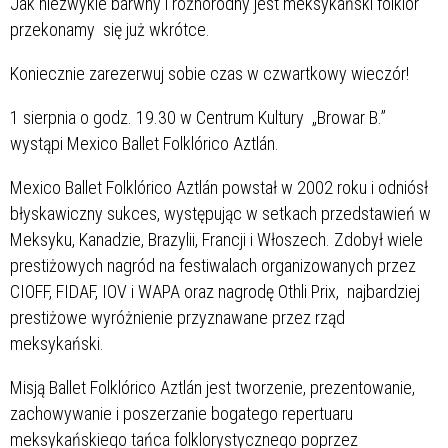
Jak niezwykle barwny i różnorodny jest meksykański folklor
przekonamy się już wkrótce.
Koniecznie zarezerwuj sobie czas w czwartkowy wieczór!
1 sierpnia o godz. 19.30 w Centrum Kultury „Browar B.”
wystąpi Mexico Ballet Folklórico Aztlán.
Mexico Ballet Folklórico Aztlán powstał w 2002 roku i odniósł
błyskawiczny sukces, występując w setkach przedstawień w
Meksyku, Kanadzie, Brazylii, Francji i Włoszech. Zdobył wiele
prestiżowych nagród na festiwalach organizowanych przez
CIOFF, FIDAF, IOV i WAPA oraz nagrodę Othli Prix, najbardziej
prestiżowe wyróżnienie przyznawane przez rząd
meksykański.
Misją Ballet Folklórico Aztlán jest tworzenie, prezentowanie,
zachowywanie i poszerzanie bogatego repertuaru
meksykańskiego tańca folklorystycznego poprzez