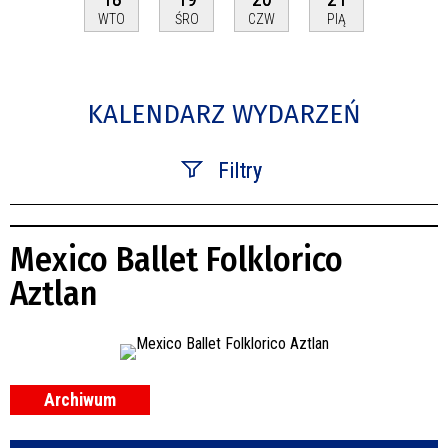
WTO
ŚRO
CZW
PIĄ
KALENDARZ WYDARZEŃ
Filtry
Szukana fraza
Mexico Ballet Folklorico
Kategoria
Aztlan
Trwające w zakresie
—
Miejsce
Archiwum
Organizator