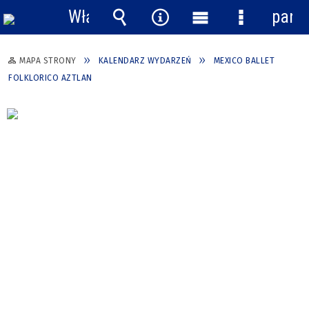
Włącz
pane
powiadomienia
Wyszukiwarka
Narzędzia
Menu
Menu
główne
szczegółow
MAPA STRONY
KALENDARZ WYDARZEŃ
MEXICO BALLET
FOLKLORICO AZTLAN