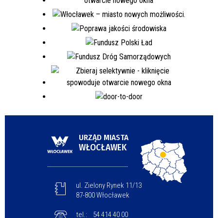
URZĄD MIASTA
WŁOCŁAWEK
ul. Zielony Rynek 11/13
87-800 Włocławek
tel.:
54 414 40 00