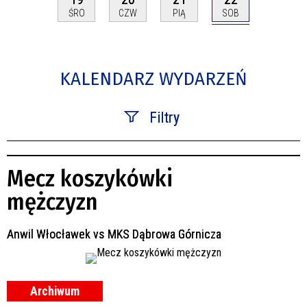
SOB
ŚRO
CZW
PIĄ
KALENDARZ WYDARZEŃ
Filtry
Szukana fraza
Mecz koszykówki
Kategoria
mężczyzn
Trwające w zakresie
Anwil Włocławek vs MKS Dąbrowa Górnicza
—
Miejsce
Archiwum
Organizator