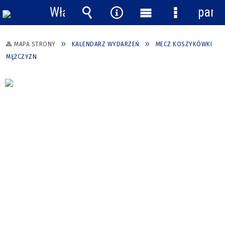
Włącz
pane
powiadomienia
Wyszukiwarka
Narzędzia
Menu
Menu
główne
szczegółow
MAPA STRONY
KALENDARZ WYDARZEŃ
MECZ KOSZYKÓWKI
MĘŻCZYZN