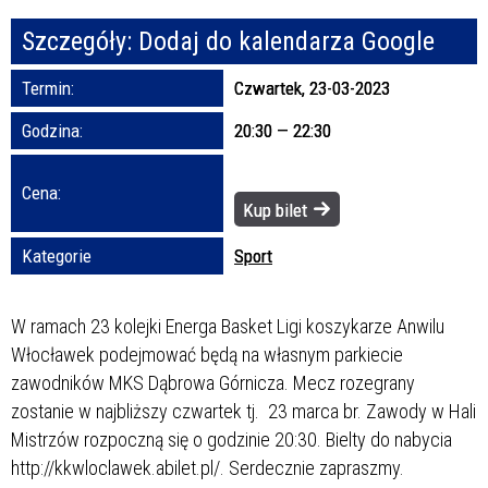
Szczegóły:
Dodaj do kalendarza Google
Promowane
Termin:
Czwartek, 23-03-2023
Godzina:
20:30 — 22:30
Cena:
Kup bilet
Kategorie
Sport
W ramach 23 kolejki Energa Basket Ligi koszykarze Anwilu
Włocławek podejmować będą na własnym parkiecie
zawodników MKS Dąbrowa Górnicza. Mecz rozegrany
zostanie w najbliższy czwartek tj. 23 marca br. Zawody w Hali
Mistrzów rozpoczną się o godzinie 20:30. Bielty do nabycia
http://kkwloclawek.abilet.pl/. Serdecznie zapraszmy.