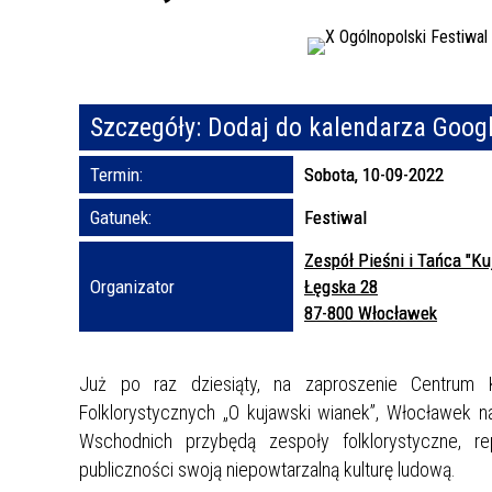
Szczegóły:
Dodaj do kalendarza Goog
Termin:
Sobota, 10-09-2022
Gatunek:
Festiwal
Zespół Pieśni i Tańca "K
Organizator
Łęgska 28
87-800 Włocławek
Już po raz dziesiąty, na zaproszenie Centrum 
Folklorystycznych „O kujawski wianek”, Włocławek na
Wschodnich przybędą zespoły folklorystyczne, re
publiczności swoją niepowtarzalną kulturę ludową.