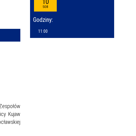
10
—
SOB
kresie
Godziny:
ce
11:00
izator
owane
 Zespołów
licy Kujaw
cławskiej