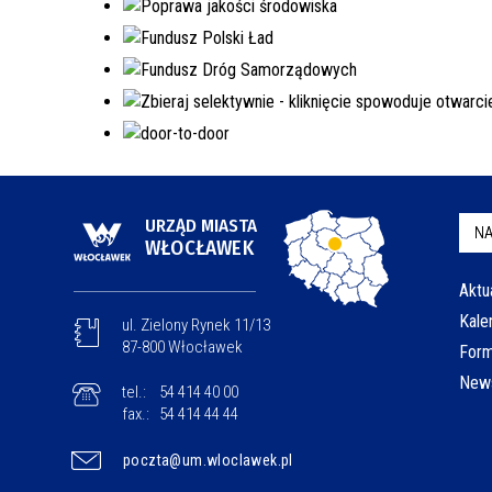
URZĄD MIASTA
NA
WŁOCŁAWEK
Aktu
Kale
ul. Zielony Rynek 11/13
87-800 Włocławek
Form
News
tel.:
54 414 40 00
fax.:
54 414 44 44
poczta@um.wloclawek.pl