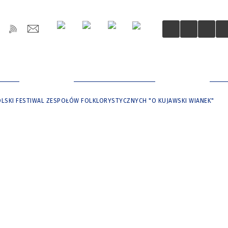
OŚCI
DLA MIESZKAŃCÓW
DLA
LSKI FESTIWAL ZESPOŁÓW FOLKLORYSTYCZNYCH "O KUJAWSKI WIANEK"