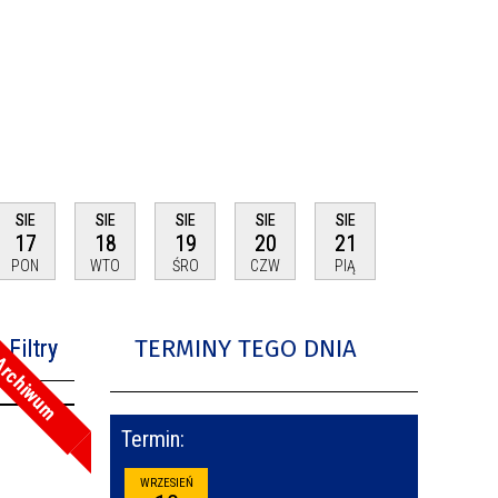
SIE
SIE
SIE
SIE
SIE
17
18
19
20
21
PON
WTO
ŚRO
CZW
PIĄ
TERMINY TEGO DNIA
Filtry
rchiwum
na fraza
Termin:
oria
WRZESIEŃ