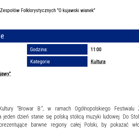
Trwające w za
Miejs
le
Organ
Prom
Godzina:
11:00
Kategorie
Kultura
ujawy"
Kultury “Browar B.”, w ramach Ogólnopolskiego Festiwalu
 jeden dzień stanie się polską stolicą muzyki ludowej. Do Sto
prezentujące barwne regiony całej Polski, by pokazać wło