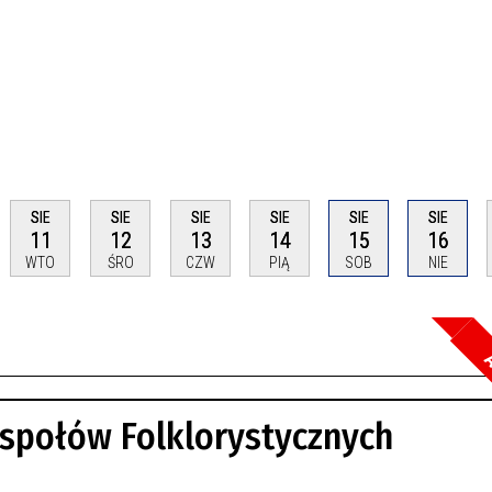
SIE
SIE
SIE
SIE
SIE
SIE
11
12
13
14
15
16
WTO
ŚRO
CZW
PIĄ
SOB
NIE
A
Szuka
espołów Folklorystycznych
Kateg