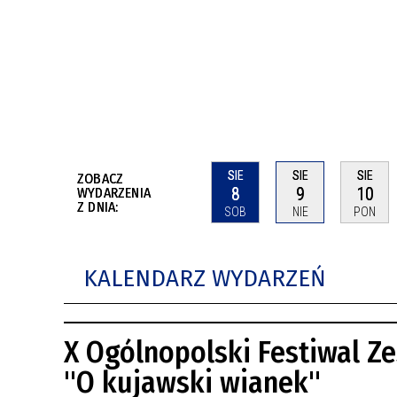
BUDYNKÓW
RADA MIASTA WŁOCŁAWEK
ENERGIA I MOBILNOŚĆ
JAKOŚĆ POWIETRZA WE WŁOCŁAWKU
WYKAZ KONTAKTÓW URZĘDU MIASTA
WŁOCŁAWEK
2026 ROKIEM TADEUSZA REICHSTEINA
WE WŁOCŁAWKU
SIE
SIE
SIE
ZOBACZ
8
9
10
WYDARZENIA
Z DNIA:
SOB
NIE
PON
KALENDARZ WYDARZEŃ
X Ogólnopolski Festiwal Z
"O kujawski wianek"