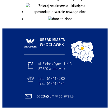
URZĄD MIASTA
WŁOCŁAWEK
ul. Zielony Rynek 11/13
87-800 Włocławek
tel.:
54 414 40 00
fax.:
54 414 44 44
poczta@um.wloclawek.pl