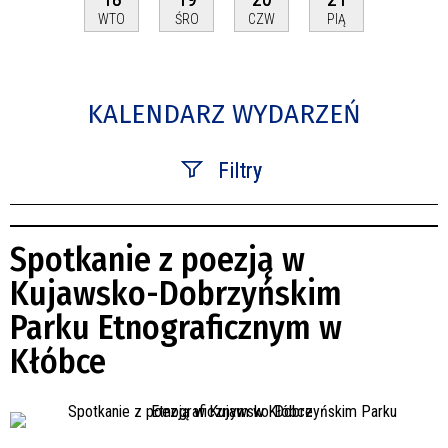
WTO
ŚRO
CZW
PIĄ
KALENDARZ WYDARZEŃ
Filtry
Szukana fraza
Spotkanie z poezją w
Kategoria
Kujawsko-Dobrzyńskim
Parku Etnograficznym w
Trwające w zakresie
Kłóbce
—
Miejsce
Organizator