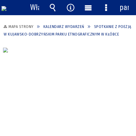
Włącz
pane
powiadomienia
Wyszukiwarka
Narzędzia
Menu
Menu
główne
szczegółow
MAPA STRONY
KALENDARZ WYDARZEŃ
SPOTKANIE Z POEZJĄ
W KUJAWSKO-DOBRZYŃSKIM PARKU ETNOGRAFICZNYM W KŁÓBCE