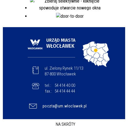
URZĄD MIASTA
WŁOCŁAWEK
ul. Zielony Rynek 11/13
87-800 Włocławek
tel.:
54 414 40 00
fax.:
54 414 44 44
poczta@um.wloclawek.pl
NA SKRÓTY