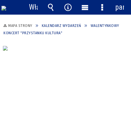
Włącz
pane
powiadomienia
Wyszukiwarka
Narzędzia
Menu
Menu
główne
szczegółow
MAPA STRONY
KALENDARZ WYDARZEŃ
WALENTYNKOWY
KONCERT "PRZYSTANKU KULTURA"