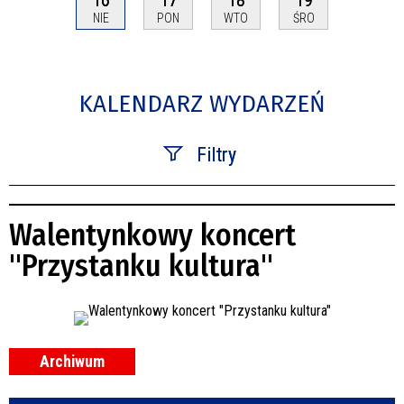
NIE
PON
WTO
ŚRO
KALENDARZ WYDARZEŃ
Filtry
Szukana fraza
Walentynkowy koncert
Kategoria
"Przystanku kultura"
Trwające w zakresie
—
Miejsce
Archiwum
Organizator