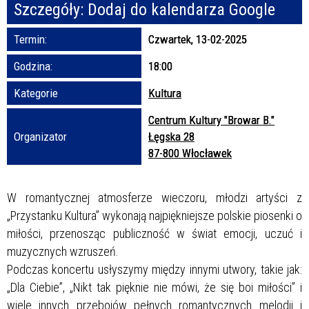
Szczegóły:
Dodaj do kalendarza Google
Promowane
Termin:
Czwartek, 13-02-2025
Godzina:
18:00
Kategorie
Kultura
Centrum Kultury "Browar B."
Organizator
Łęgska 28
87-800 Włocławek
W romantycznej atmosferze wieczoru, młodzi artyści z
„Przystanku Kultura” wykonają najpiękniejsze polskie piosenki o
miłości, przenosząc publiczność w świat emocji, uczuć i
muzycznych wzruszeń.
Podczas koncertu usłyszymy między innymi utwory, takie jak:
„Dla Ciebie”, „Nikt tak pięknie nie mówi, że się boi miłości” i
wiele innych przebojów pełnych romantycznych melodii i